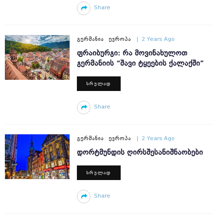
Share
ᲒᲔᲠᲛᲐᲜᲘᲐ
ᲔᲕᲠᲝᲞᲐ
2 Years Ago
ᲤᲠᲐᲘᲑᲣᲠᲒᲘ: ᲠᲐ ᲛᲝᲕᲘᲜᲐᲮᲣᲚᲝᲗ
ᲒᲔᲠᲛᲐᲜᲘᲘᲡ “ᲨᲐᲕᲘ ᲢᲧᲔᲔᲑᲘᲡ ᲥᲐᲚᲐᲥᲨᲘ”
ᲡᲠᲣᲚᲐᲓ
Share
ᲒᲔᲠᲛᲐᲜᲘᲐ
ᲔᲕᲠᲝᲞᲐ
2 Years Ago
ᲓᲝᲠᲢᲛᲣᲜᲓᲘᲡ ᲦᲘᲠᲡᲨᲔᲡᲐᲜᲘᲨᲜᲐᲝᲑᲔᲑᲘ
ᲡᲠᲣᲚᲐᲓ
Share