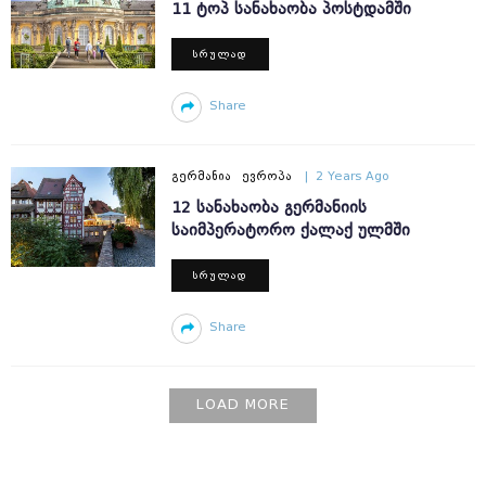
11 ᲢᲝᲞ ᲡᲐᲜᲐᲮᲐᲝᲑᲐ ᲞᲝᲡᲢᲓᲐᲛᲨᲘ
ᲡᲠᲣᲚᲐᲓ
Share
ᲒᲔᲠᲛᲐᲜᲘᲐ
ᲔᲕᲠᲝᲞᲐ
2 Years Ago
12 ᲡᲐᲜᲐᲮᲐᲝᲑᲐ ᲒᲔᲠᲛᲐᲜᲘᲘᲡ
ᲡᲐᲘᲛᲞᲔᲠᲐᲢᲝᲠᲝ ᲥᲐᲚᲐᲥ ᲣᲚᲛᲨᲘ
ᲡᲠᲣᲚᲐᲓ
Share
LOAD MORE