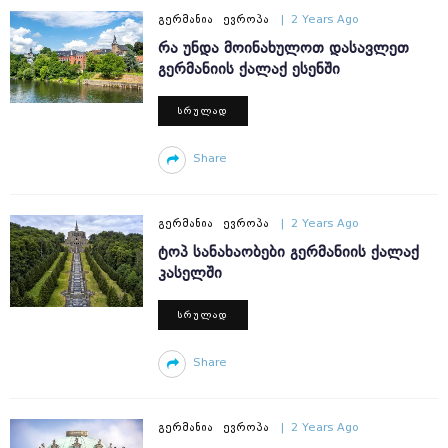
ᲒᲔᲠᲛᲐᲜᲘᲐ
ᲔᲕᲠᲝᲞᲐ
2 Years Ago
ᲠᲐ ᲣᲜᲓᲐ ᲛᲝᲘᲜᲐᲮᲣᲚᲝᲗ ᲓᲐᲡᲐᲕᲚᲔᲗ
ᲒᲔᲠᲛᲐᲜᲘᲘᲡ ᲥᲐᲚᲐᲥ ᲔᲡᲔᲜᲨᲘ
ᲡᲠᲣᲚᲐᲓ
Share
ᲒᲔᲠᲛᲐᲜᲘᲐ
ᲔᲕᲠᲝᲞᲐ
2 Years Ago
ᲢᲝᲞ ᲡᲐᲜᲐᲮᲐᲝᲑᲔᲑᲘ ᲒᲔᲠᲛᲐᲜᲘᲘᲡ ᲥᲐᲚᲐᲥ
ᲙᲐᲡᲔᲚᲨᲘ
ᲡᲠᲣᲚᲐᲓ
Share
ᲒᲔᲠᲛᲐᲜᲘᲐ
ᲔᲕᲠᲝᲞᲐ
2 Years Ago