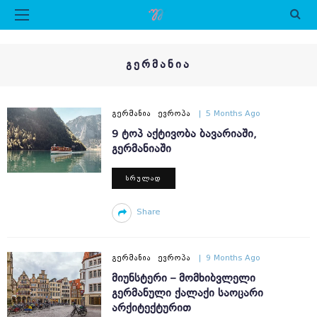
ᲒᲔᲠᲛᲐᲜᲘᲐ
ᲒᲔᲠᲛᲐᲜᲘᲐ
ᲔᲕᲠᲝᲞᲐ
5 Months Ago
9 ᲢᲝᲞ ᲐᲥᲢᲘᲕᲝᲑᲐ ᲑᲐᲕᲐᲠᲘᲐᲨᲘ,
ᲒᲔᲠᲛᲐᲜᲘᲐᲨᲘ
ᲡᲠᲣᲚᲐᲓ
Share
ᲒᲔᲠᲛᲐᲜᲘᲐ
ᲔᲕᲠᲝᲞᲐ
9 Months Ago
ᲛᲘᲣᲜᲡᲢᲔᲠᲘ – ᲛᲝᲛᲮᲘᲑᲕᲚᲔᲚᲘ
ᲒᲔᲠᲛᲐᲜᲣᲚᲘ ᲥᲐᲚᲐᲥᲘ ᲡᲐᲝᲪᲐᲠᲘ
ᲐᲠᲥᲘᲢᲔᲥᲢᲣᲠᲘᲗ