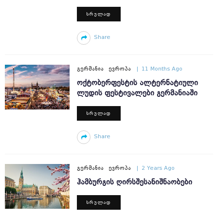
ᲡᲠᲣᲚᲐᲓ
Share
ᲒᲔᲠᲛᲐᲜᲘᲐ
ᲔᲕᲠᲝᲞᲐ
11 Months Ago
ᲝᲥᲢᲝᲑᲔᲠᲤᲔᲡᲢᲘᲡ ᲐᲚᲢᲔᲠᲜᲐᲢᲘᲣᲚᲘ
ᲚᲣᲓᲘᲡ ᲤᲔᲡᲢᲘᲕᲐᲚᲔᲑᲘ ᲒᲔᲠᲛᲐᲜᲘᲐᲨᲘ
ᲡᲠᲣᲚᲐᲓ
Share
ᲒᲔᲠᲛᲐᲜᲘᲐ
ᲔᲕᲠᲝᲞᲐ
2 Years Ago
ᲰᲐᲛᲑᲣᲠᲒᲘᲡ ᲦᲘᲠᲡᲨᲔᲡᲐᲜᲘᲨᲜᲐᲝᲑᲔᲑᲘ
ᲡᲠᲣᲚᲐᲓ