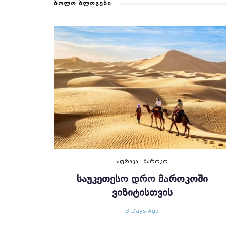
ᲑᲝᲚᲝ ᲑᲚᲝᲒᲔᲑᲘ
ᲐᲤᲠᲘᲙᲐ
ᲛᲐᲠᲝᲙᲝ
ᲡᲐᲣᲙᲔᲗᲔᲡᲝ ᲓᲠᲝ ᲛᲐᲠᲝᲙᲝᲨᲘ
ᲕᲘᲖᲘᲢᲘᲡᲗᲕᲘᲡ
3 Days Ago