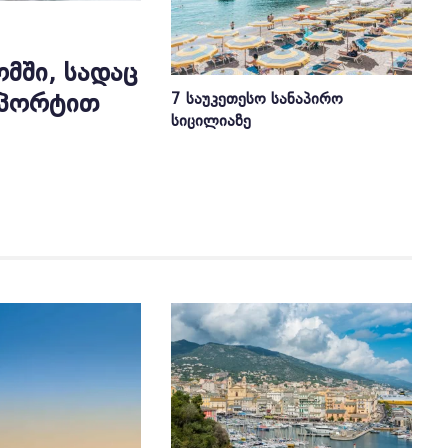
ᲛᲨᲘ, ᲡᲐᲓᲐᲪ
ᲡᲞᲝᲠᲢᲘᲗ
7 ᲡᲐᲣᲙᲔᲗᲔᲡᲝ ᲡᲐᲜᲐᲞᲘᲠᲝ
ᲡᲘᲪᲘᲚᲘᲐᲖᲔ