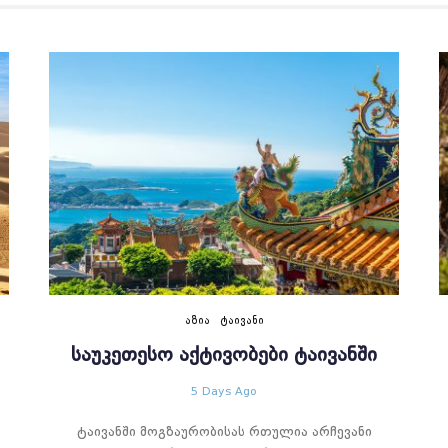
ᲐᲖᲘᲐ
ᲢᲐᲘᲕᲐᲜᲘ
ᲡᲐᲣᲙᲔᲗᲔᲡᲝ ᲐᲥᲢᲘᲕᲝᲑᲔᲑᲘ ᲢᲐᲘᲕᲐᲜᲨᲘ
5 Days Ago
ტაივანში მოგზაურობისას რთულია არჩევანი