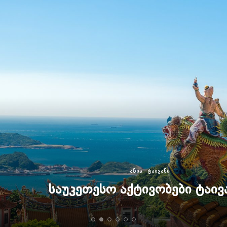
ᲐᲖᲘᲐ
ᲢᲐᲘᲕᲐᲜᲘ
ᲡᲐᲣᲙᲔᲗᲔᲡᲝ ᲐᲥᲢᲘᲕᲝᲑᲔᲑᲘ ᲢᲐᲘᲕᲐᲜᲨᲘ