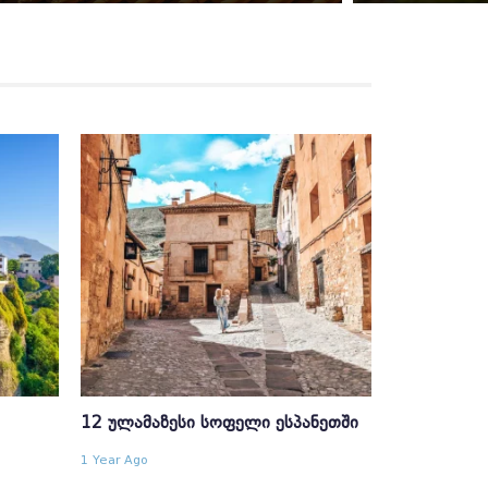
12 ᲣᲚᲐᲛᲐᲖᲔᲡᲘ ᲡᲝᲤᲔᲚᲘ ᲔᲡᲞᲐᲜᲔᲗᲨᲘ
1 Year Ago