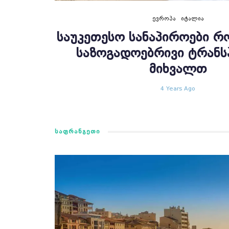
ᲔᲕᲠᲝᲞᲐ
ᲘᲢᲐᲚᲘᲐ
ᲡᲐᲣᲙᲔᲗᲔᲡᲝ ᲡᲐᲜᲐᲞᲘᲠᲝᲔᲑᲘ ᲠᲝ
ᲡᲐᲖᲝᲒᲐᲓᲝᲔᲑᲠᲘᲕᲘ ᲢᲠᲐᲜ
ᲛᲘᲮᲕᲐᲚᲗ
4 Years Ago
ᲡᲐᲤᲠᲐᲜᲒᲔᲗᲘ