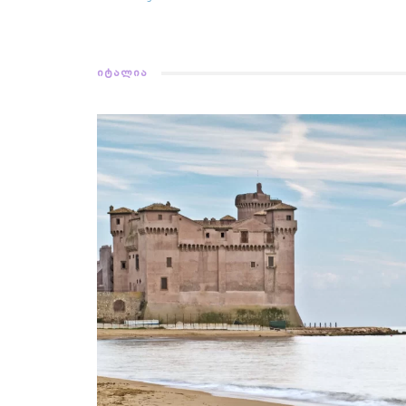
ᲘᲢᲐᲚᲘᲐ