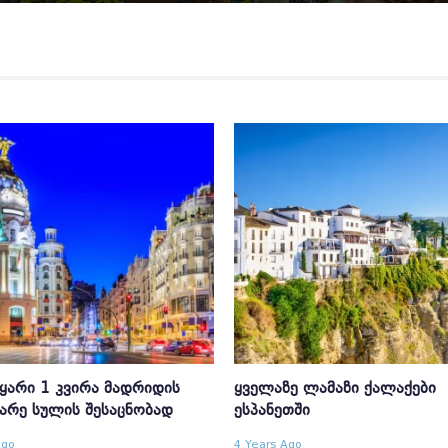
ᲧᲐᲠᲘ 1 ᲙᲕᲘᲠᲐ ᲛᲐᲓᲠᲘᲓᲘᲡ
ᲧᲕᲔᲚᲐᲖᲔ ᲚᲐᲛᲐᲖᲘ ᲥᲐᲚᲐᲥᲔᲑᲘ
ᲐᲠᲔ ᲡᲣᲚᲘᲡ ᲨᲔᲡᲐᲪᲜᲝᲑᲐᲓ
ᲔᲡᲞᲐᲜᲔᲗᲨᲘ
Ago
4 Years Ago