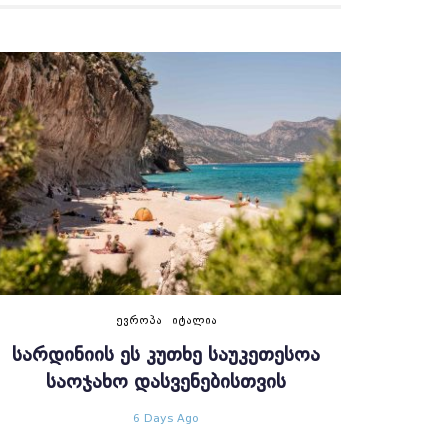
ᲔᲕᲠᲝᲞᲐ
ᲘᲢᲐᲚᲘᲐ
ᲡᲐᲠᲓᲘᲜᲘᲘᲡ ᲔᲡ ᲙᲣᲗᲮᲔ ᲡᲐᲣᲙᲔᲗᲔᲡᲝᲐ
ᲡᲐᲝᲯᲐᲮᲝ ᲓᲐᲡᲕᲔᲜᲔᲑᲘᲡᲗᲕᲘᲡ
6 Days Ago