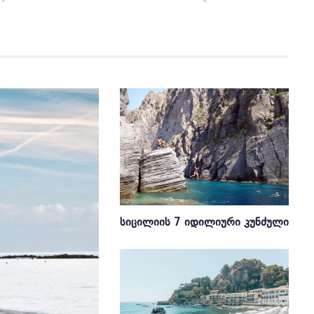
ᲡᲘᲪᲘᲚᲘᲘᲡ 7 ᲘᲓᲘᲚᲘᲣᲠᲘ ᲙᲣᲜᲫᲣᲚᲘ