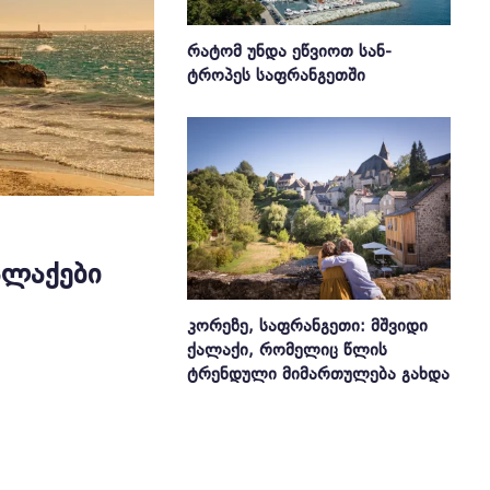
ᲠᲐᲢᲝᲛ ᲣᲜᲓᲐ ᲔᲬᲕᲘᲝᲗ ᲡᲐᲜ-
ᲢᲠᲝᲞᲔᲡ ᲡᲐᲤᲠᲐᲜᲒᲔᲗᲨᲘ
ᲐᲚᲐᲥᲔᲑᲘ
ᲙᲝᲠᲔᲖᲔ, ᲡᲐᲤᲠᲐᲜᲒᲔᲗᲘ: ᲛᲨᲕᲘᲓᲘ
ᲥᲐᲚᲐᲥᲘ, ᲠᲝᲛᲔᲚᲘᲪ ᲬᲚᲘᲡ
ᲢᲠᲔᲜᲓᲣᲚᲘ ᲛᲘᲛᲐᲠᲗᲣᲚᲔᲑᲐ ᲒᲐᲮᲓᲐ