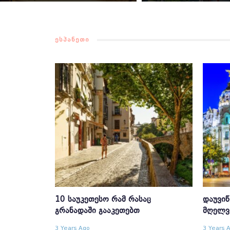
ᲔᲡᲞᲐᲜᲔᲗᲘ
10 ᲡᲐᲣᲙᲔᲗᲔᲡᲝ ᲠᲐᲛ ᲠᲐᲡᲐᲪ
ᲓᲐᲣᲕᲘᲬ
ᲒᲠᲐᲜᲐᲓᲐᲨᲘ ᲒᲐᲐᲙᲔᲗᲔᲑᲗ
ᲛᲦᲔᲚᲕ
3 Years Ago
3 Years 