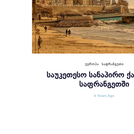
ᲔᲕᲠᲝᲞᲐ
ᲡᲐᲤᲠᲐᲜᲒᲔᲗᲘ
ᲡᲐᲣᲙᲔᲗᲔᲡᲝ ᲡᲐᲜᲐᲞᲘᲠᲝ Ქ
ᲡᲐᲤᲠᲐᲜᲒᲔᲗᲨᲘ
4 Years Ago