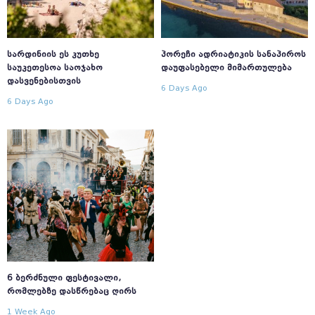
ᲡᲐᲠᲓᲘᲜᲘᲘᲡ ᲔᲡ ᲙᲣᲗᲮᲔ
ᲞᲝᲠᲔᲩᲘ ᲐᲓᲠᲘᲐᲢᲘᲙᲘᲡ ᲡᲐᲜᲐᲞᲘᲠᲝᲡ
ᲡᲐᲣᲙᲔᲗᲔᲡᲝᲐ ᲡᲐᲝᲯᲐᲮᲝ
ᲓᲐᲣᲤᲐᲡᲔᲑᲔᲚᲘ ᲛᲘᲛᲐᲠᲗᲣᲚᲔᲑᲐ
ᲓᲐᲡᲕᲔᲜᲔᲑᲘᲡᲗᲕᲘᲡ
6 Days Ago
6 Days Ago
6 ᲑᲔᲠᲫᲜᲣᲚᲘ ᲤᲔᲡᲢᲘᲕᲐᲚᲘ,
ᲠᲝᲛᲚᲔᲑᲖᲔ ᲓᲐᲡᲬᲠᲔᲑᲐᲪ ᲦᲘᲠᲡ
1 Week Ago