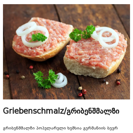
Griebenschmalz/გრიბენშმალზი
გრიბენშმალზი პოპულარული ხემსია გერმანიის ბევრ