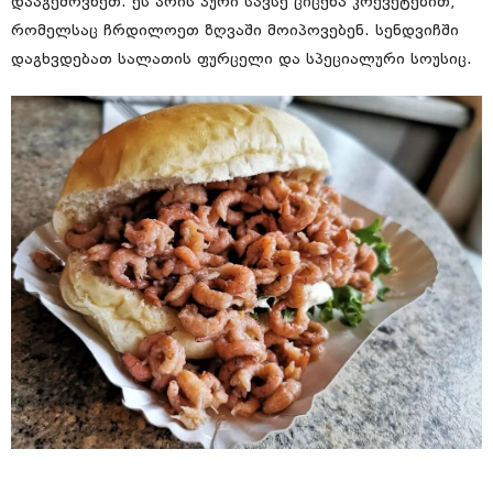
დააგემოვნეთ. ეს არის პური სავსე ციცქნა კრევეტებით,
რომელსაც ჩრდილოეთ ზღვაში მოიპოვებენ. სენდვიჩში
დაგხვდებათ სალათის ფურცელი და სპეციალური სოუსიც.