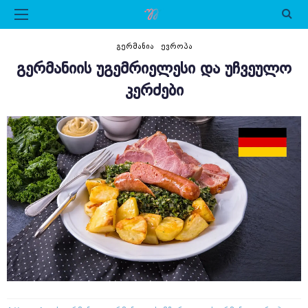
ᲒᲔᲠᲛᲐᲜᲘᲐ
ᲔᲕᲠᲝᲞᲐ
ᲒᲔᲠᲛᲐᲜᲘᲘᲡ ᲣᲒᲔᲛᲠᲘᲔᲚᲔᲡᲘ ᲓᲐ ᲣᲩᲕᲔᲣᲚᲝ
ᲙᲔᲠᲫᲔᲑᲘ