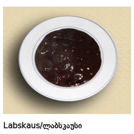
Labskaus/ლაბსკაუსი