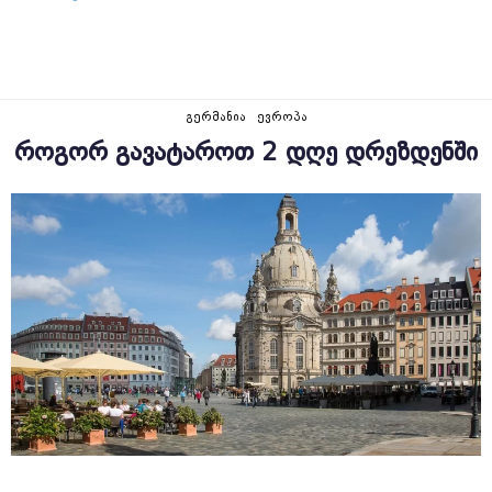
ᲒᲔᲠᲛᲐᲜᲘᲐ
ᲔᲕᲠᲝᲞᲐ
ᲠᲝᲒᲝᲠ ᲒᲐᲕᲐᲢᲐᲠᲝᲗ 2 ᲓᲦᲔ ᲓᲠᲔᲖᲓᲔᲜᲨᲘ