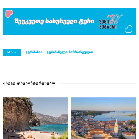
TAGS :
ᲒᲔᲠᲛᲐᲜᲘᲐ
ᲒᲔᲠᲛᲐᲜᲣᲚᲘ ᲡᲐᲛᲖᲐᲠᲔᲣᲚᲝ
ᲐᲡᲔᲕᲔ ᲓᲐᲒᲐᲘᲜᲢᲔᲠᲔᲡᲔᲑᲗ