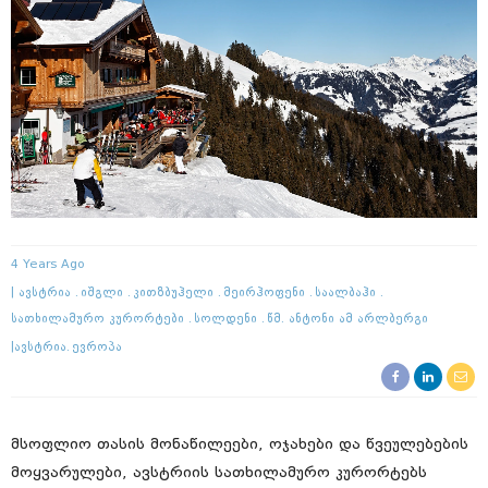
4 Years Ago
Ავსტრია
Იშგლი
Კითზბუჰელი
Მეირჰოფენი
Საალბაჰი
Სათხილამურო Კურორტები
Სოლდენი
Წმ. Ანტონი Ამ Არლბერგი
Ავსტრია
Ევროპა
მსოფლიო თასის მონაწილეები, ოჯახები და წვეულებების
მოყვარულები, ავსტრიის სათხილამურო კურორტებს