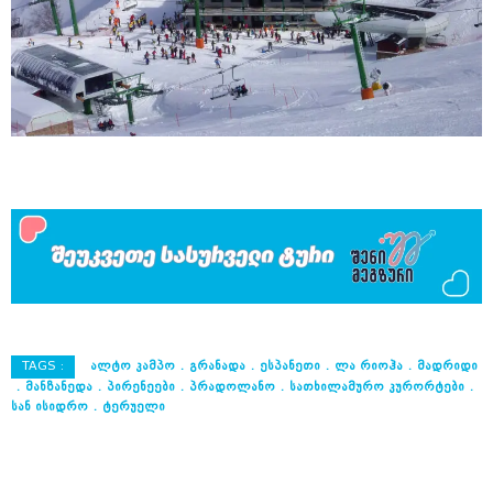
TAGS :
ᲐᲚᲢᲝ ᲙᲐᲛᲞᲝ
ᲒᲠᲐᲜᲐᲓᲐ
ᲔᲡᲞᲐᲜᲔᲗᲘ
ᲚᲐ ᲠᲘᲝᲰᲐ
ᲛᲐᲓᲠᲘᲓᲘ
ᲛᲐᲜᲖᲐᲜᲔᲓᲐ
ᲞᲘᲠᲔᲜᲔᲔᲑᲘ
ᲞᲠᲐᲓᲝᲚᲐᲜᲝ
ᲡᲐᲗᲮᲘᲚᲐᲛᲣᲠᲝ ᲙᲣᲠᲝᲠᲢᲔᲑᲘ
ᲡᲐᲜ ᲘᲡᲘᲓᲠᲝ
ᲢᲔᲠᲣᲔᲚᲘ