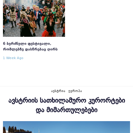
6 ᲑᲔᲠᲫᲜᲣᲚᲘ ᲤᲔᲡᲢᲘᲕᲐᲚᲘ,
ᲠᲝᲛᲚᲔᲑᲖᲔ ᲓᲐᲡᲬᲠᲔᲑᲐᲪ ᲦᲘᲠᲡ
1 Week Ago
ᲐᲕᲡᲢᲠᲘᲐ
ᲔᲕᲠᲝᲞᲐ
ᲐᲕᲡᲢᲠᲘᲘᲡ ᲡᲐᲗᲮᲘᲚᲐᲛᲣᲠᲝ ᲙᲣᲠᲝᲠᲢᲔᲑᲘ
ᲓᲐ ᲛᲘᲛᲐᲠᲗᲣᲚᲔᲑᲔᲑᲘ