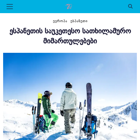
ᲔᲕᲠᲝᲞᲐ
ᲔᲡᲞᲐᲜᲔᲗᲘ
ᲔᲡᲞᲐᲜᲔᲗᲘᲡ ᲡᲐᲣᲙᲔᲗᲔᲡᲝ ᲡᲐᲗᲮᲘᲚᲐᲛᲣᲠᲝ
ᲛᲘᲛᲐᲠᲗᲣᲚᲔᲑᲔᲑᲘ