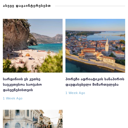
ᲐᲡᲔᲕᲔ ᲓᲐᲒᲐᲘᲜᲢᲔᲠᲔᲡᲔᲑᲗ
ᲡᲐᲠᲓᲘᲜᲘᲘᲡ ᲔᲡ ᲙᲣᲗᲮᲔ
ᲞᲝᲠᲔᲩᲘ ᲐᲓᲠᲘᲐᲢᲘᲙᲘᲡ ᲡᲐᲜᲐᲞᲘᲠᲝᲡ
ᲡᲐᲣᲙᲔᲗᲔᲡᲝᲐ ᲡᲐᲝᲯᲐᲮᲝ
ᲓᲐᲣᲤᲐᲡᲔᲑᲔᲚᲘ ᲛᲘᲛᲐᲠᲗᲣᲚᲔᲑᲐ
ᲓᲐᲡᲕᲔᲜᲔᲑᲘᲡᲗᲕᲘᲡ
1 Week Ago
1 Week Ago