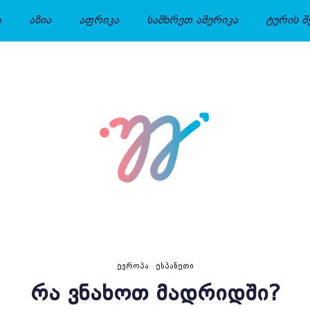
ა
აზია
აფრიკა
სამხრეთ ამერიკა
ტურის შ
ᲔᲕᲠᲝᲞᲐ
ᲔᲡᲞᲐᲜᲔᲗᲘ
ᲠᲐ ᲕᲜᲐᲮᲝᲗ ᲛᲐᲓᲠᲘᲓᲨᲘ?