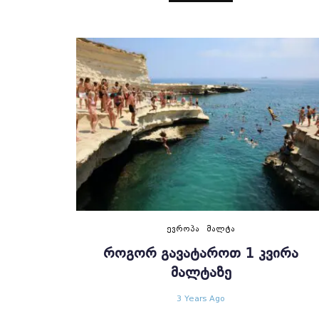
ᲔᲕᲠᲝᲞᲐ
ᲛᲐᲚᲢᲐ
ᲠᲝᲒᲝᲠ ᲒᲐᲕᲐᲢᲐᲠᲝᲗ 1 ᲙᲕᲘᲠᲐ
ᲛᲐᲚᲢᲐᲖᲔ
3 Years Ago