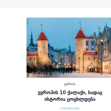
ᲔᲕᲠᲝᲞᲐ
ᲔᲕᲠᲝᲞᲘᲡ 10 ᲥᲐᲚᲐᲥᲘ, ᲡᲐᲓᲐᲪ
ᲘᲡᲢᲝᲠᲘᲐ ᲪᲝᲪᲮᲚᲓᲔᲑᲐ
5 Months Ago