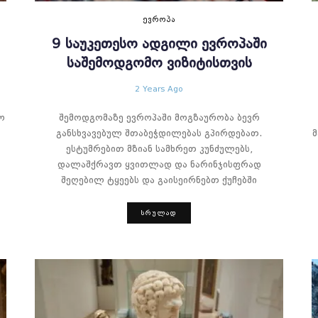
ᲔᲕᲠᲝᲞᲐ
9 ᲡᲐᲣᲙᲔᲗᲔᲡᲝ ᲐᲓᲒᲘᲚᲘ ᲔᲕᲠᲝᲞᲐᲨᲘ
ᲡᲐᲨᲔᲛᲝᲓᲒᲝᲛᲝ ᲕᲘᲖᲘᲢᲘᲡᲗᲕᲘᲡ
2 Years Ago
ო
შემოდგომაზე ევროპაში მოგზაურობა ბევრ
განსხვავებულ შთაბეჭდილებას გპირდებათ.
ესტუმრებით მზიან სამხრეთ კუნძულებს,
დალაშქრავთ ყვითლად და ნარინჯისფრად
შეღებილ ტყეებს და გაისეირნებთ ქუჩებში
ᲡᲠᲣᲚᲐᲓ