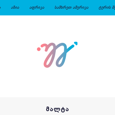
ა
აზია
აფრიკა
სამხრეთ ამერიკა
ტურის შ
ᲛᲐᲚᲢᲐ