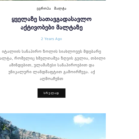
ᲔᲕᲠᲝᲞᲐ
ᲛᲐᲚᲢᲐ
ᲧᲕᲔᲚᲐᲖᲔ ᲡᲐᲗᲐᲕᲒᲐᲓᲐᲡᲐᲕᲚᲝ
ᲐᲥᲢᲘᲕᲝᲑᲔᲑᲘ ᲛᲐᲚᲢᲐᲖᲔ
2 Years Ago
იტალიის სანაპირო ზოლის სიახლოვეს მდებარე
მალტა, რომელიც ხმელთაშუა ზღვის გულია, თბილი
ამინდებით, ულამაზესი სანაპიროებით და
უნიკალური ლანდშაფტით გამოირჩევა. აქ
აღმოაჩენთ
ᲡᲠᲣᲚᲐᲓ