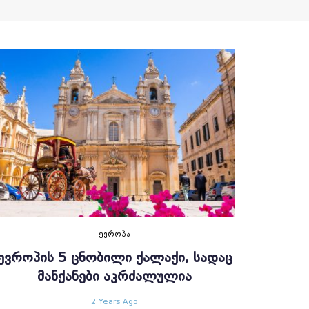
ᲔᲕᲠᲝᲞᲐ
ᲔᲕᲠᲝᲞᲘᲡ 5 ᲪᲜᲝᲑᲘᲚᲘ ᲥᲐᲚᲐᲥᲘ, ᲡᲐᲓᲐᲪ
ᲛᲐᲜᲥᲐᲜᲔᲑᲘ ᲐᲙᲠᲫᲐᲚᲣᲚᲘᲐ
2 Years Ago