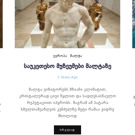
ᲔᲕᲠᲝᲞᲐ
ᲛᲐᲚᲢᲐ
ᲡᲐᲣᲙᲔᲗᲔᲡᲝ ᲛᲣᲖᲔᲣᲛᲔᲑᲘ ᲛᲐᲚᲢᲐᲖᲔ
3 Years Ago
მალტა ვიზიტორებს მზიანი კლიმატით,
კრისტალურად ცივი წყლით და სადღესასწაულო
რეპუტაციით იპყრობს. მაგრამ ამ პატარა
თ
ხმელთაშუაზღვის კუნძულზე მეტი რამაა ვიდრე
ს
მხოლოდ
ᲡᲠᲣᲚᲐᲓ