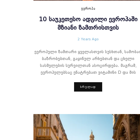
ᲔᲕᲠᲝᲞᲐ
10 ᲡᲐᲣᲙᲔᲗᲔᲡᲝ ᲐᲓᲒᲘᲚᲘ ᲔᲕᲠᲝᲞᲐᲨᲘ
ᲛᲖᲘᲐᲜᲘ ᲖᲐᲛᲗᲠᲘᲡᲗᲕᲘᲡ
2 Years Ago
ევროპული ზამთარი ყველასთვის სუსხთან, საშობა
ბაზრობებთან, გაყინულ არხებთან და ცხელი
სასმელების სურვილთან ასოცირდება. მაგრამ,
ევროპელებსაც ენატრებათ ვიტამინი D და მის
ᲡᲠᲣᲚᲐᲓ