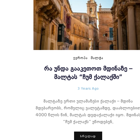
ᲔᲕᲠᲝᲞᲐ
ᲛᲐᲚᲢᲐ
ᲠᲐ ᲣᲜᲓᲐ ᲒᲐᲐᲙᲔᲗᲝᲗ ᲛᲓᲘᲜᲐᲖᲔ –
ᲛᲐᲚᲢᲐᲡ “ᲩᲣᲛ ᲥᲐᲚᲐᲥᲨᲘ”
3 Years Ago
მალტაზე ერთი ულამაზესი ქალაქი – მდინა
მდებარეობს, რომელიც ვალეტამდე, დაახლოები
4000 წლის წინ, მალტას დედაქალაქი იყო. მდინა
“ჩუმ ქალაქს” უწოდებენ,
ᲡᲠᲣᲚᲐᲓ