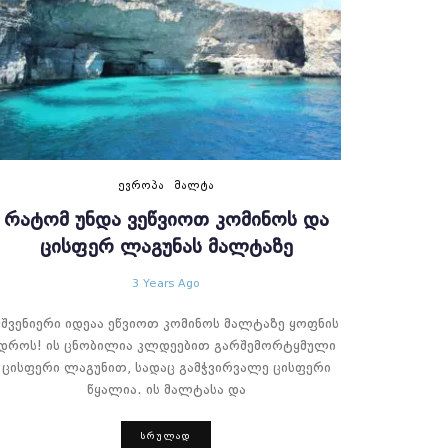
ᲔᲕᲠᲝᲞᲐ
ᲛᲐᲚᲢᲐ
ᲠᲐᲢᲝᲛ ᲣᲜᲓᲐ ᲕᲔᲬᲕᲘᲝᲗ ᲙᲝᲛᲘᲜᲝᲡ ᲓᲐ
ᲪᲘᲡᲤᲔᲠ ᲚᲐᲒᲣᲜᲐᲡ ᲛᲐᲚᲢᲐᲖᲔ
3 Years Ago
მშვენიერი იდეაა ეწვიოთ კომინოს მალტაზე ყოფნის
დროს! ის ცნობილია კლდეებით გარშემორტყმული
ცისფერი ლაგუნით, სადაც გამჭვირვალე ცისფერი
წყალია. ის მალტასა და
ᲡᲠᲣᲚᲐᲓ