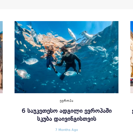
ᲔᲕᲠᲝᲞᲐ
6 ᲡᲐᲣᲙᲔᲗᲔᲡᲝ ᲐᲓᲒᲘᲚᲘ ᲔᲕᲠᲝᲞᲐᲨᲘ
ᲡᲙᲣᲑᲐ ᲓᲐᲘᲕᲘᲜᲒᲘᲡᲗᲕᲘᲡ
7 Months Ago