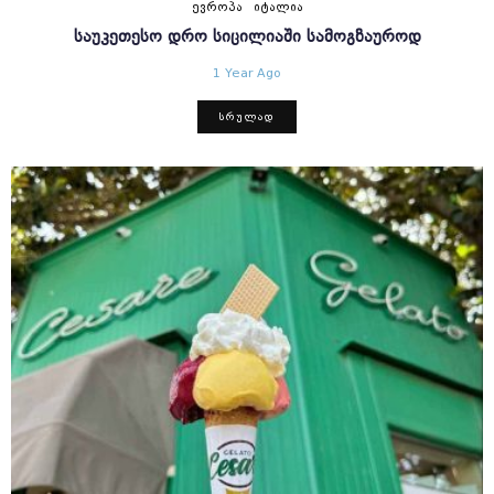
ᲔᲕᲠᲝᲞᲐ
ᲘᲢᲐᲚᲘᲐ
ᲡᲐᲣᲙᲔᲗᲔᲡᲝ ᲓᲠᲝ ᲡᲘᲪᲘᲚᲘᲐᲨᲘ ᲡᲐᲛᲝᲒᲖᲐᲣᲠᲝᲓ
1 Year Ago
ᲡᲠᲣᲚᲐᲓ