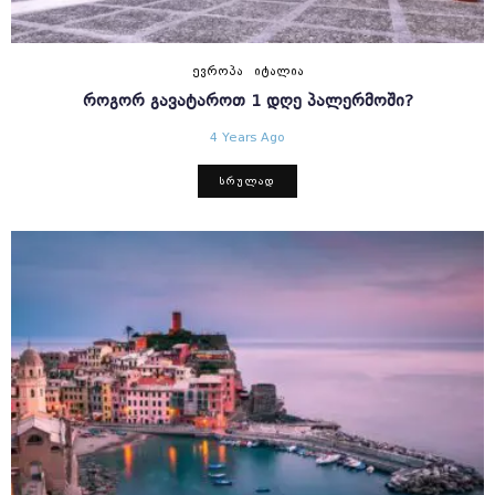
ᲔᲕᲠᲝᲞᲐ
ᲘᲢᲐᲚᲘᲐ
ᲠᲝᲒᲝᲠ ᲒᲐᲕᲐᲢᲐᲠᲝᲗ 1 ᲓᲦᲔ ᲞᲐᲚᲔᲠᲛᲝᲨᲘ?
4 Years Ago
ᲡᲠᲣᲚᲐᲓ