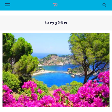
ᲞᲐᲚᲔᲠᲛᲝ