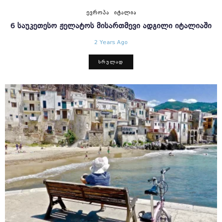
ᲔᲕᲠᲝᲞᲐ
ᲘᲢᲐᲚᲘᲐ
6 ᲡᲐᲣᲙᲔᲗᲔᲡᲝ ᲟᲔᲚᲐᲢᲝᲡ ᲛᲘᲡᲐᲠᲗᲛᲔᲕᲘ ᲐᲓᲒᲘᲚᲘ ᲘᲢᲐᲚᲘᲐᲨᲘ
2 Years Ago
ᲡᲠᲣᲚᲐᲓ