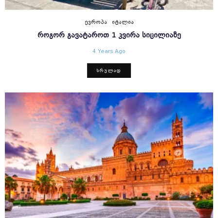
ᲔᲕᲠᲝᲞᲐ
ᲘᲢᲐᲚᲘᲐ
ᲠᲝᲒᲝᲠ ᲒᲐᲕᲐᲢᲐᲠᲝᲗ 1 ᲙᲕᲘᲠᲐ ᲡᲘᲪᲘᲚᲘᲐᲖᲔ
4 Years Ago
ᲡᲠᲣᲚᲐᲓ