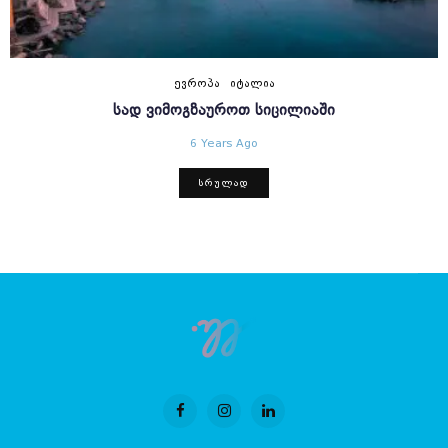
ᲔᲕᲠᲝᲞᲐ
ᲘᲢᲐᲚᲘᲐ
ᲡᲐᲓ ᲕᲘᲛᲝᲒᲖᲐᲣᲠᲝᲗ ᲡᲘᲪᲘᲚᲘᲐᲨᲘ
6 Years Ago
ᲡᲠᲣᲚᲐᲓ