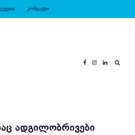
ეკვეთა
კონტაქტი
ᲓᲐᲪ ᲐᲓᲒᲘᲚᲝᲑᲠᲘᲕᲔᲑᲘ