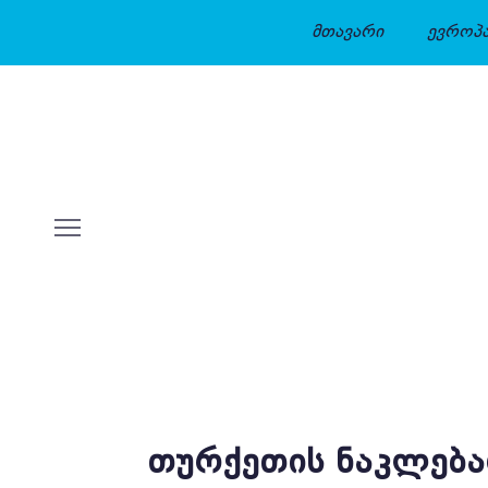
მთავარი
ევროპ
ᲗᲣᲠᲥᲔᲗᲘᲡ ᲜᲐᲙᲚᲔᲑᲐ