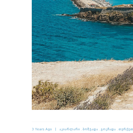
3 Years Ago
Აკიარლარი
Ბოზჯადა
Გოკჩადა
Თურქეთ