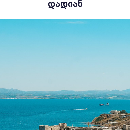
ᲓᲐᲓᲘᲐᲜ