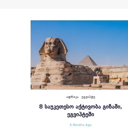
ᲐᲤᲠᲘᲙᲐ
ᲔᲒᲕᲘᲞᲢᲔ
8 ᲡᲐᲣᲙᲔᲗᲔᲡᲝ ᲐᲥᲢᲘᲕᲝᲑᲐ ᲒᲘᲖᲐᲨᲘ,
ᲔᲒᲕᲘᲞᲢᲔᲨᲘ
8 Months Ago