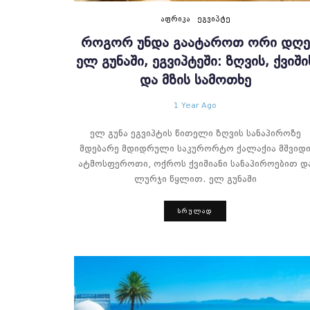
ᲐᲤᲠᲘᲙᲐ
ᲔᲒᲕᲘᲞᲢᲔ
ᲠᲝᲒᲝᲠ ᲣᲜᲓᲐ ᲒᲐᲐᲢᲐᲠᲝᲗ ᲝᲠᲘ ᲓᲦᲔ
ᲔᲚ ᲒᲣᲜᲐᲨᲘ, ᲔᲒᲕᲘᲞᲢᲔᲨᲘ: ᲖᲦᲕᲘᲡ, ᲥᲕᲘᲨᲘ
ᲓᲐ ᲛᲖᲘᲡ ᲡᲐᲛᲝᲗᲮᲔ
1 Year Ago
ელ გუნა ეგვიპტის წითელი ზღვის სანაპიროზე
მდებარე მდიდრული საკურორტო ქალაქია მშვიდ
ატმოსფეროთი, ოქროს ქვიშიანი სანაპიროებით დ
ლურჯი წყლით. ელ გუნაში
ᲡᲠᲣᲚᲐᲓ