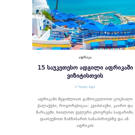
ᲐᲤᲠᲘᲙᲐ
15 ᲡᲐᲣᲙᲔᲗᲔᲡᲝ ᲐᲓᲒᲘᲚᲘ ᲐᲤᲠᲘᲙᲐᲨᲘ
ᲕᲘᲖᲘᲢᲘᲡᲗᲕᲘᲡ
2 Years Ago
აფრიკაში შეგიძლიათ გამოიკვლიოთ ცოცხალი
ქალაქები, როგორებიცაა: კეიპთაუნი, კაირო და
მარაკეში, ხიილოთ ველური ცხოვრება საფარიში,
დაისვენოთ ზანზიბარის სანაპიროებზე და აშ.
აფრიკის