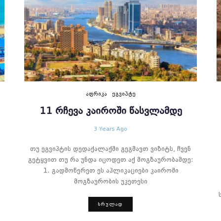
ᲐᲤᲠᲘᲙᲐ
ᲔᲒᲕᲘᲞᲢᲔ
11 ᲠᲩᲔᲕᲐ ᲙᲐᲘᲠᲝᲨᲘ ᲬᲐᲡᲕᲚᲐᲛᲓᲔ
3 Years Ago
თუ ეგვიპტის დედაქალაქში გეგმავთ ვიზიტს, ჩვენ
გეტყვით თუ რა უნდა იცოდეთ აქ მოგზაურობამდე:
1. გადმოწერეთ ეს აპლიკაციები კაიროში
მოგზაურობის უკეთესი
ᲡᲠᲣᲚᲐᲓ