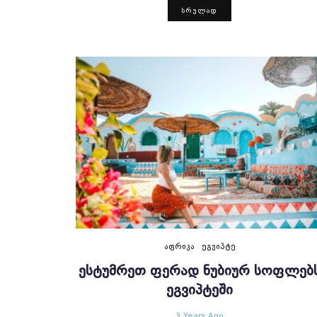
ᲡᲠᲣᲚᲐᲓ
ᲐᲤᲠᲘᲙᲐ
ᲔᲒᲕᲘᲞᲢᲔ
ᲔᲡᲢᲣᲛᲠᲔᲗ ᲤᲔᲠᲐᲓ ᲜᲣᲑᲘᲣᲠ ᲡᲝᲤᲚᲔᲑ
ᲔᲒᲕᲘᲞᲢᲔᲨᲘ
3 Years Ago