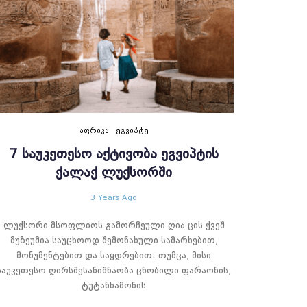
ᲐᲤᲠᲘᲙᲐ
ᲔᲒᲕᲘᲞᲢᲔ
7 ᲡᲐᲣᲙᲔᲗᲔᲡᲝ ᲐᲥᲢᲘᲕᲝᲑᲐ ᲔᲒᲕᲘᲞᲢᲘᲡ
ᲥᲐᲚᲐᲥ ᲚᲣᲥᲡᲝᲠᲨᲘ
3 Years Ago
ლუქსორი მსოფლიოს გამორჩეული ღია ცის ქვეშ
მუზეუმია საუცხოოდ შემონახული სამარხებით,
მონუმენტებით და საყდრებით. თუმცა, მისი
საუკეთესო ღირსშესანიშნაობა ცნობილი ფარაონის,
ტუტანხამონის