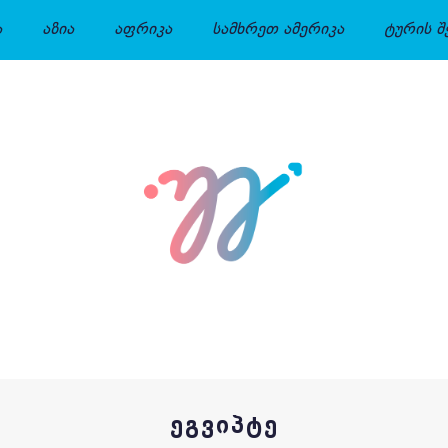
ა
აზია
აფრიკა
სამხრეთ ამერიკა
ტურის შ
ᲔᲒᲕᲘᲞᲢᲔ