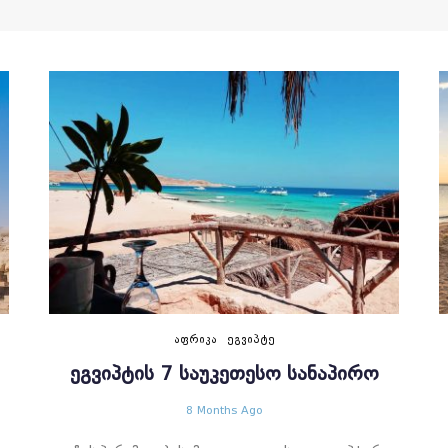
ᲐᲤᲠᲘᲙᲐ
ᲔᲒᲕᲘᲞᲢᲔ
ᲔᲒᲕᲘᲞᲢᲘᲡ 7 ᲡᲐᲣᲙᲔᲗᲔᲡᲝ ᲡᲐᲜᲐᲞᲘᲠᲝ
8 Months Ago