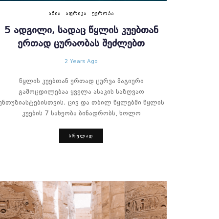
ᲐᲖᲘᲐ
ᲐᲤᲠᲘᲙᲐ
ᲔᲕᲠᲝᲞᲐ
5 ᲐᲓᲒᲘᲚᲘ, ᲡᲐᲓᲐᲪ ᲬᲧᲚᲘᲡ ᲙᲣᲔᲑᲗᲐᲜ
ᲔᲠᲗᲐᲓ ᲪᲣᲠᲐᲝᲑᲐᲡ ᲨᲔᲫᲚᲔᲑᲗ
2 Years Ago
წყლის კუებთან ერთად ცურვა მაგიური
გამოცდილებაა ყველა ასაკის საზღვაო
ენთუზიასტებისთვის. ცივ და თბილ წყლებში წყლის
კუების 7 სახეობა ბინადრობს, ხოლო
ᲡᲠᲣᲚᲐᲓ