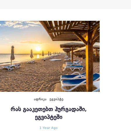
ᲐᲤᲠᲘᲙᲐ
ᲔᲒᲕᲘᲞᲢᲔ
ᲠᲐᲡ ᲒᲐᲐᲙᲔᲗᲔᲑᲗ ᲰᲣᲠᲒᲐᲓᲐᲨᲘ,
ᲔᲒᲕᲘᲞᲢᲔᲨᲘ
1 Year Ago