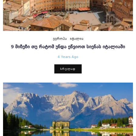
ᲔᲕᲠᲝᲞᲐ
ᲘᲢᲐᲚᲘᲐ
9 ᲛᲘᲖᲔᲖᲘ ᲗᲣ ᲠᲐᲢᲝᲛ ᲣᲜᲓᲐ ᲔᲬᲕᲘᲝᲗ ᲡᲘᲔᲜᲐᲡ ᲘᲢᲐᲚᲘᲐᲨᲘ
4 Years Ago
ᲡᲠᲣᲚᲐᲓ