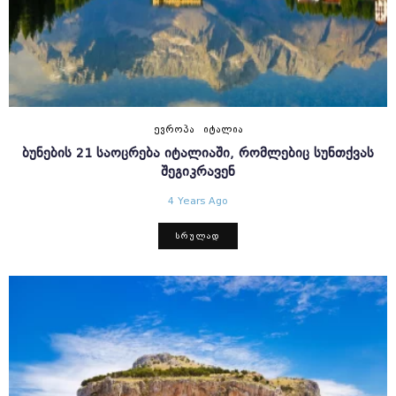
ᲔᲕᲠᲝᲞᲐ
ᲘᲢᲐᲚᲘᲐ
ᲑᲣᲜᲔᲑᲘᲡ 21 ᲡᲐᲝᲪᲠᲔᲑᲐ ᲘᲢᲐᲚᲘᲐᲨᲘ, ᲠᲝᲛᲚᲔᲑᲘᲪ ᲡᲣᲜᲗᲥᲕᲐᲡ
ᲨᲔᲒᲘᲙᲠᲐᲕᲔᲜ
4 Years Ago
ᲡᲠᲣᲚᲐᲓ