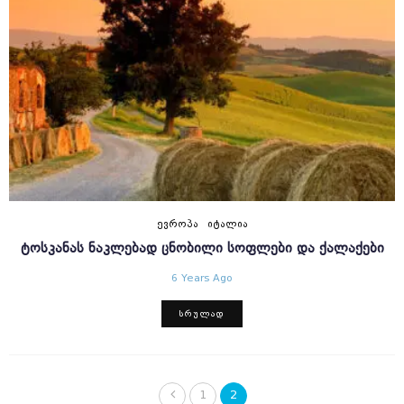
ᲔᲕᲠᲝᲞᲐ
ᲘᲢᲐᲚᲘᲐ
ᲢᲝᲡᲙᲐᲜᲐᲡ ᲜᲐᲙᲚᲔᲑᲐᲓ ᲪᲜᲝᲑᲘᲚᲘ ᲡᲝᲤᲚᲔᲑᲘ ᲓᲐ ᲥᲐᲚᲐᲥᲔᲑᲘ
6 Years Ago
ᲡᲠᲣᲚᲐᲓ
1
2