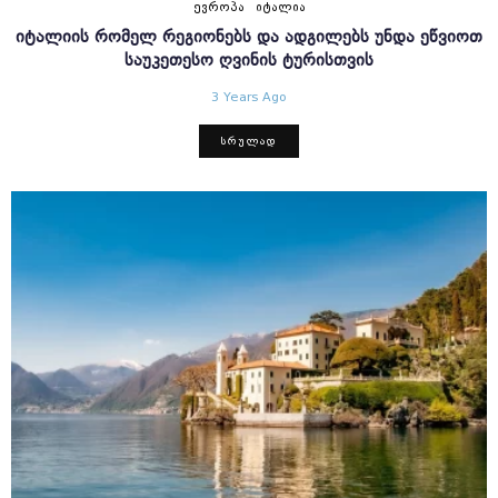
ᲔᲕᲠᲝᲞᲐ
ᲘᲢᲐᲚᲘᲐ
ᲘᲢᲐᲚᲘᲘᲡ ᲠᲝᲛᲔᲚ ᲠᲔᲒᲘᲝᲜᲔᲑᲡ ᲓᲐ ᲐᲓᲒᲘᲚᲔᲑᲡ ᲣᲜᲓᲐ ᲔᲬᲕᲘᲝᲗ
ᲡᲐᲣᲙᲔᲗᲔᲡᲝ ᲦᲕᲘᲜᲘᲡ ᲢᲣᲠᲘᲡᲗᲕᲘᲡ
3 Years Ago
ᲡᲠᲣᲚᲐᲓ