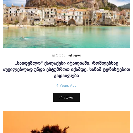
ᲔᲕᲠᲝᲞᲐ
ᲘᲢᲐᲚᲘᲐ
„ᲡᲐᲘᲓᲣᲛᲚᲝ” ᲥᲐᲚᲐᲥᲔᲑᲘ ᲘᲢᲐᲚᲘᲐᲨᲘ, ᲠᲝᲛᲚᲔᲑᲡᲐᲪ
ᲐᲣᲪᲘᲚᲔᲑᲚᲐᲓ ᲣᲜᲓᲐ ᲔᲡᲢᲣᲛᲠᲝᲗ ᲘᲥᲐᲛᲓᲔ, ᲡᲐᲜᲐᲛ ᲢᲣᲠᲘᲡᲢᲔᲑᲘᲗ
ᲒᲐᲓᲐᲘᲕᲡᲔᲑᲐ
4 Years Ago
ᲡᲠᲣᲚᲐᲓ