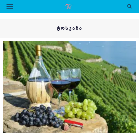
ᲢᲝᲡᲙᲐᲜᲐ