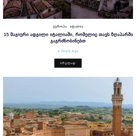
ᲔᲕᲠᲝᲞᲐ
ᲘᲢᲐᲚᲘᲐ
15 ᲛᲐᲒᲘᲣᲠᲘ ᲐᲓᲒᲘᲚᲘ ᲘᲢᲐᲚᲘᲐᲨᲘ, ᲠᲝᲛᲔᲚᲘᲪ ᲗᲐᲕᲡ ᲖᲦᲐᲞᲐᲠᲨᲘ
ᲒᲐᲒᲠᲫᲜᲝᲑᲘᲜᲔᲑᲗ
4 Years Ago
ᲡᲠᲣᲚᲐᲓ