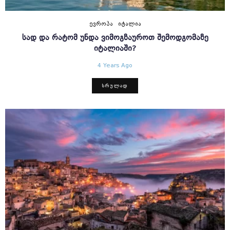
ᲔᲕᲠᲝᲞᲐ
ᲘᲢᲐᲚᲘᲐ
ᲡᲐᲓ ᲓᲐ ᲠᲐᲢᲝᲛ ᲣᲜᲓᲐ ᲕᲘᲛᲝᲒᲖᲐᲣᲠᲝᲗ ᲨᲔᲛᲝᲓᲒᲝᲛᲐᲖᲔ
ᲘᲢᲐᲚᲘᲐᲨᲘ?
4 Years Ago
ᲡᲠᲣᲚᲐᲓ