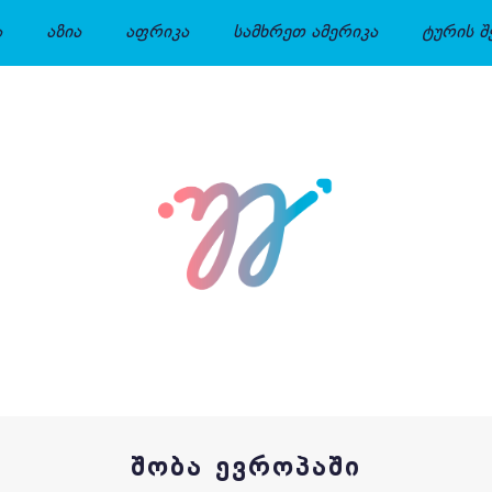
ა
აზია
აფრიკა
სამხრეთ ამერიკა
ტურის შ
ᲨᲝᲑᲐ ᲔᲕᲠᲝᲞᲐᲨᲘ