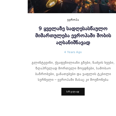
ᲔᲕᲠᲝᲞᲐ
9 ᲧᲕᲔᲚᲐᲖᲔ ᲡᲐᲓᲦᲔᲡᲐᲡᲬᲐᲣᲚᲝ
ᲛᲘᲛᲐᲠᲗᲣᲚᲔᲑᲐ ᲔᲕᲠᲝᲞᲐᲨᲘ ᲨᲝᲑᲘᲡ
ᲐᲦᲡᲐᲜᲘᲨᲜᲐᲕᲐᲓ
4 Years Ago
გლინტვეინი, ქვაფენილიანი გზები, ნაძვის ხეები,
ზღაპრულად მორთული მოედნები, საშობაო
ბაზრობები, განათებები და ვაფლის ტკბილი
სურნელი – ევროპაში მასაც კი მოეწონება
ᲡᲠᲣᲚᲐᲓ