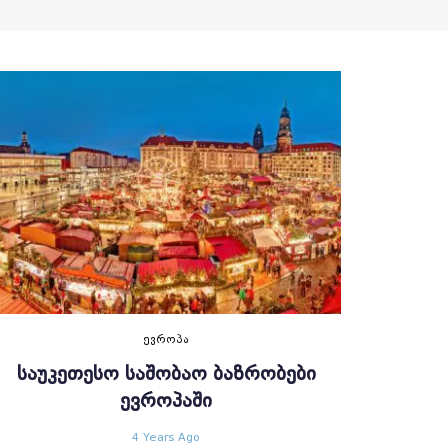
ᲔᲕᲠᲝᲞᲐ
ᲡᲐᲣᲙᲔᲗᲔᲡᲝ ᲡᲐᲨᲝᲑᲐᲝ ᲑᲐᲖᲠᲝᲑᲔᲑᲘ
ᲔᲕᲠᲝᲞᲐᲨᲘ
4 Years Ago