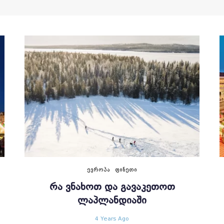
ᲔᲕᲠᲝᲞᲐ
ᲤᲘᲜᲔᲗᲘ
ᲠᲐ ᲕᲜᲐᲮᲝᲗ ᲓᲐ ᲒᲐᲕᲐᲙᲔᲗᲝᲗ
ᲚᲐᲞᲚᲐᲜᲓᲘᲐᲨᲘ
4 Years Ago