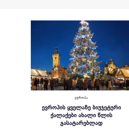
ᲔᲕᲠᲝᲞᲐ
ᲔᲕᲠᲝᲞᲘᲡ ᲧᲕᲔᲚᲐᲖᲔ ᲑᲘᲣᲯᲔᲢᲣᲠᲘ
ᲥᲐᲚᲐᲥᲔᲑᲘ ᲐᲮᲐᲚᲘ ᲬᲚᲘᲡ
ᲒᲐᲡᲐᲢᲐᲠᲔᲑᲚᲐᲓ