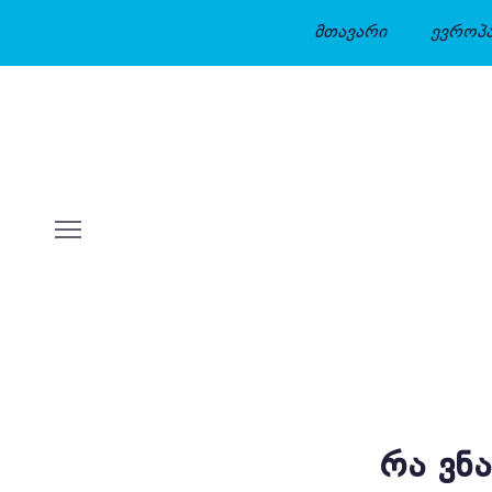
მთავარი
ევროპ
ᲠᲐ ᲕᲜ