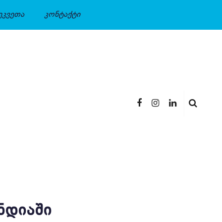
ეკვეთა
კონტაქტი
ᲜᲓᲘᲐᲨᲘ