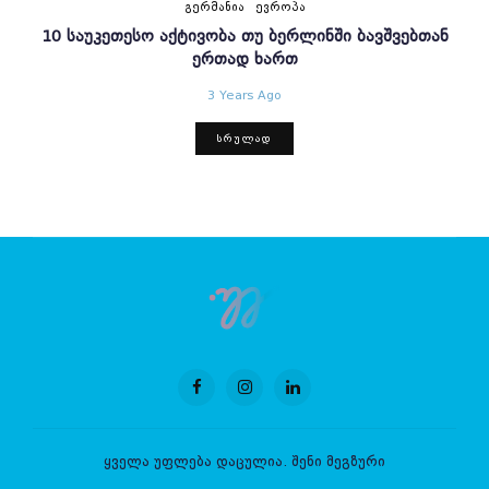
ᲒᲔᲠᲛᲐᲜᲘᲐ
ᲔᲕᲠᲝᲞᲐ
10 ᲡᲐᲣᲙᲔᲗᲔᲡᲝ ᲐᲥᲢᲘᲕᲝᲑᲐ ᲗᲣ ᲑᲔᲠᲚᲘᲜᲨᲘ ᲑᲐᲕᲨᲕᲔᲑᲗᲐᲜ
ᲔᲠᲗᲐᲓ ᲮᲐᲠᲗ
3 Years Ago
ᲡᲠᲣᲚᲐᲓ
ყველა უფლება დაცულია. შენი მეგზური