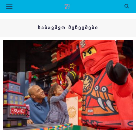
ᲡᲐᲑᲐᲕᲨᲕᲝ ᲛᲣᲖᲔᲣᲛᲔᲑᲘ