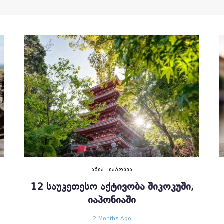
ᲐᲖᲘᲐ
ᲘᲐᲞᲝᲜᲘᲐ
12 ᲡᲐᲣᲙᲔᲗᲔᲡᲝ ᲐᲥᲢᲘᲕᲝᲑᲐ ᲨᲘᲙᲝᲙᲣᲨᲘ,
ᲘᲐᲞᲝᲜᲘᲐᲨᲘ
2 Months Ago