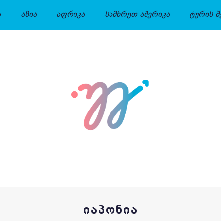
ა
აზია
აფრიკა
სამხრეთ ამერიკა
ტურის შ
ᲘᲐᲞᲝᲜᲘᲐ