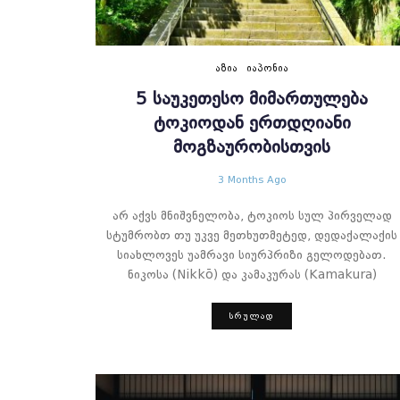
ᲐᲖᲘᲐ
ᲘᲐᲞᲝᲜᲘᲐ
5 ᲡᲐᲣᲙᲔᲗᲔᲡᲝ ᲛᲘᲛᲐᲠᲗᲣᲚᲔᲑᲐ
ᲢᲝᲙᲘᲝᲓᲐᲜ ᲔᲠᲗᲓᲦᲘᲐᲜᲘ
ᲛᲝᲒᲖᲐᲣᲠᲝᲑᲘᲡᲗᲕᲘᲡ
3 Months Ago
არ აქვს მნიშვნელობა, ტოკიოს სულ პირველად
სტუმრობთ თუ უკვე მეთხუთმეტედ, დედაქალაქის
სიახლოვეს უამრავი სიურპრიზი გელოდებათ.
ნიკოსა (Nikkō) და კამაკურას (Kamakura)
ᲡᲠᲣᲚᲐᲓ