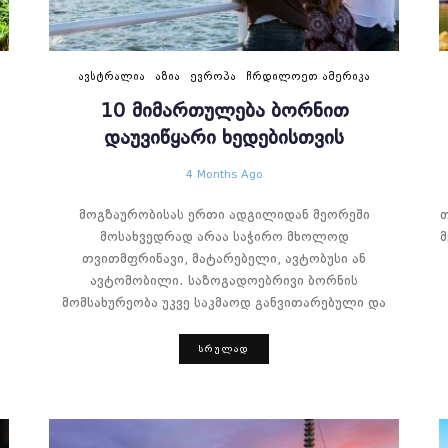
ᲐᲕᲡᲢᲠᲐᲚᲘᲐ
ᲐᲖᲘᲐ
ᲔᲕᲠᲝᲞᲐ
ᲩᲠᲓᲘᲚᲝᲔᲗ ᲐᲛᲔᲠᲘᲙᲐ
10 ᲛᲘᲛᲐᲠᲗᲣᲚᲔᲑᲐ ᲑᲝᲠᲜᲘᲗ
ᲓᲐᲣᲕᲘᲬᲧᲐᲠᲘ ᲮᲔᲓᲔᲑᲘᲡᲗᲕᲘᲡ
4 Months Ago
მოგზაურობისას ერთი ადგილიდან მეორეში
თ
მოსახვედრად არაა საჭირო მხოლოდ
მ
თვითმფრინავი, მატარებელი, ავტობუსი ან
ავტომობილი. საზოგადოებრივი ბორნის
მომსახურეობა უკვე საკმაოდ განვითარებული და
ᲡᲠᲣᲚᲐᲓ