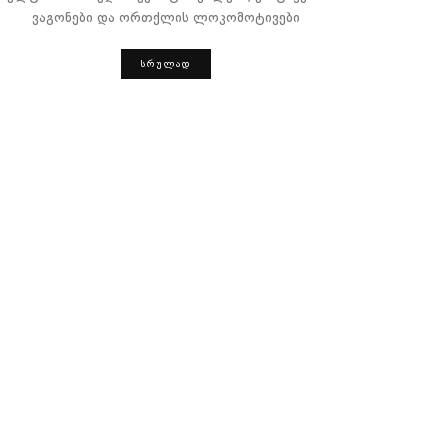
ვაგონები და ორთქლის ლოკომოტივები
ᲡᲠᲣᲚᲐᲓ