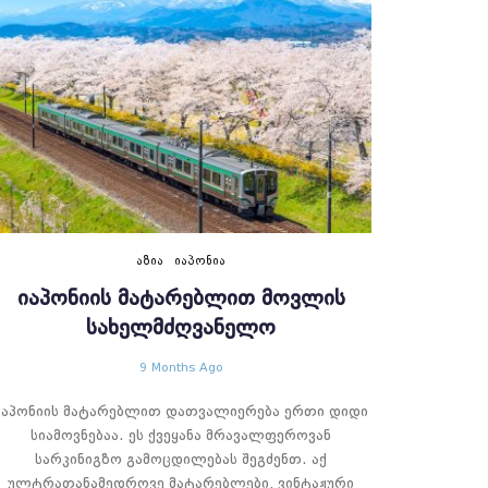
ᲐᲖᲘᲐ
ᲘᲐᲞᲝᲜᲘᲐ
ᲘᲐᲞᲝᲜᲘᲘᲡ ᲛᲐᲢᲐᲠᲔᲑᲚᲘᲗ ᲛᲝᲕᲚᲘᲡ
ᲡᲐᲮᲔᲚᲛᲫᲦᲕᲐᲜᲔᲚᲝ
9 Months Ago
იაპონიის მატარებლით დათვალიერება ერთი დიდი
სიამოვნებაა. ეს ქვეყანა მრავალფეროვან
სარკინიგზო გამოცდილებას შეგძენთ. აქ
ულტრათანამედროვე მატარებლები, ვინტაჟური