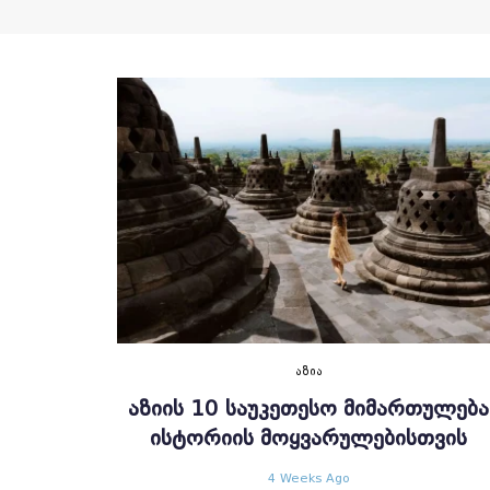
ᲐᲖᲘᲐ
ᲐᲖᲘᲘᲡ 10 ᲡᲐᲣᲙᲔᲗᲔᲡᲝ ᲛᲘᲛᲐᲠᲗᲣᲚᲔᲑᲐ
ᲘᲡᲢᲝᲠᲘᲘᲡ ᲛᲝᲧᲕᲐᲠᲣᲚᲔᲑᲘᲡᲗᲕᲘᲡ
4 Weeks Ago