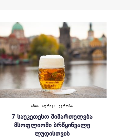
ᲐᲖᲘᲐ
ᲐᲤᲠᲘᲙᲐ
ᲔᲕᲠᲝᲞᲐ
7 ᲡᲐᲣᲙᲔᲗᲔᲡᲝ ᲛᲘᲛᲐᲠᲗᲣᲚᲔᲑᲐ
ᲛᲡᲝᲤᲚᲘᲝᲨᲘ ᲑᲠᲬᲧᲘᲜᲕᲐᲚᲔ
ᲚᲣᲓᲘᲡᲗᲕᲘᲡ