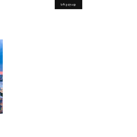
ᲡᲠᲣᲚᲐᲓ