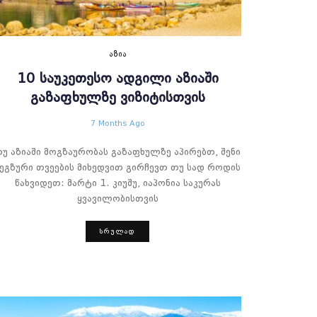
ᲐᲖᲘᲐ
10 ᲡᲐᲣᲙᲔᲗᲔᲡᲝ ᲐᲓᲒᲘᲚᲘ ᲐᲖᲘᲐᲨᲘ
ᲒᲐᲖᲐᲤᲮᲣᲚᲖᲔ ᲕᲘᲖᲘᲢᲘᲡᲗᲕᲘᲡ
7 Months Ago
უ აზიაში მოგზაურობას გაზაფხულზე აპირებთ, შენი
ეგზური თვეების მიხედვით გირჩევთ თუ სად როდის
წახვიდეთ: მარტი 1. კიუშუ, იაპონია საკურას
ყვავილობისთვის
ᲡᲠᲣᲚᲐᲓ