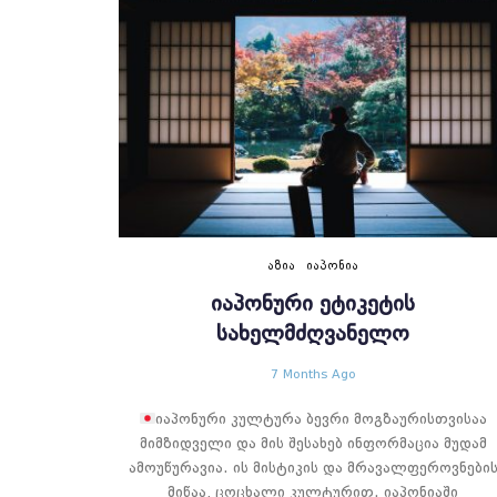
ᲐᲖᲘᲐ
ᲘᲐᲞᲝᲜᲘᲐ
ᲘᲐᲞᲝᲜᲣᲠᲘ ᲔᲢᲘᲙᲔᲢᲘᲡ
ᲡᲐᲮᲔᲚᲛᲫᲦᲕᲐᲜᲔᲚᲝ
7 Months Ago
იაპონური კულტურა ბევრი მოგზაურისთვისაა
მიმზიდველი და მის შესახებ ინფორმაცია მუდამ
ამოუწურავია. ის მისტიკის და მრავალფეროვნები
მიწაა, ცოცხალი კულტურით. იაპონიაში