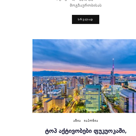
მოგზაურობისას
ᲡᲠᲣᲚᲐᲓ
ᲐᲖᲘᲐ
ᲘᲐᲞᲝᲜᲘᲐ
ᲢᲝᲞ ᲐᲥᲢᲘᲕᲝᲑᲔᲑᲘ ᲤᲣᲙᲣᲝᲙᲐᲨᲘ,