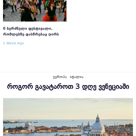
6 ᲑᲔᲠᲫᲜᲣᲚᲘ ᲤᲔᲡᲢᲘᲕᲐᲚᲘ,
ᲠᲝᲛᲚᲔᲑᲖᲔ ᲓᲐᲡᲬᲠᲔᲑᲐᲪ ᲦᲘᲠᲡ
1 Week Ago
ᲔᲕᲠᲝᲞᲐ
ᲘᲢᲐᲚᲘᲐ
ᲠᲝᲒᲝᲠ ᲒᲐᲕᲐᲢᲐᲠᲝᲗ 3 ᲓᲦᲔ ᲕᲔᲜᲔᲪᲘᲐᲨᲘ