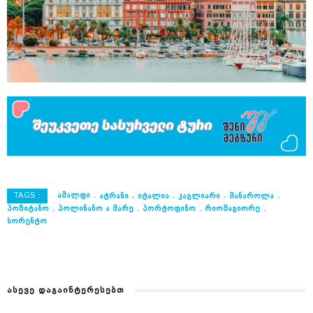
TAGS :
ᲐᲛᲐᲚᲤᲘ
ᲐᲢᲠᲐᲜᲘ
ᲘᲢᲐᲚᲘᲐ
ᲙᲐᲒᲚᲘᲐᲠᲘ
ᲛᲐᲜᲐᲠᲝᲚᲐ
ᲞᲝᲖᲘᲢᲐᲜᲝ
ᲞᲝᲚᲘᲜᲐᲜᲝ Ა ᲛᲐᲠᲔ
ᲞᲝᲠᲢᲝᲤᲘᲜᲝ
ᲠᲘᲝᲛᲐᲒᲘᲝᲠᲔ
ᲡᲝᲠᲔᲜᲢᲝ
ᲐᲡᲔᲕᲔ ᲓᲐᲒᲐᲘᲜᲢᲔᲠᲔᲡᲔᲑᲗ