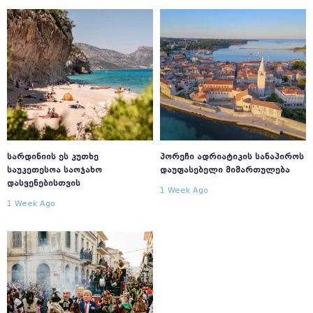
ᲡᲐᲠᲓᲘᲜᲘᲘᲡ ᲔᲡ ᲙᲣᲗᲮᲔ
ᲞᲝᲠᲔᲩᲘ ᲐᲓᲠᲘᲐᲢᲘᲙᲘᲡ ᲡᲐᲜᲐᲞᲘᲠᲝᲡ
ᲡᲐᲣᲙᲔᲗᲔᲡᲝᲐ ᲡᲐᲝᲯᲐᲮᲝ
ᲓᲐᲣᲤᲐᲡᲔᲑᲔᲚᲘ ᲛᲘᲛᲐᲠᲗᲣᲚᲔᲑᲐ
ᲓᲐᲡᲕᲔᲜᲔᲑᲘᲡᲗᲕᲘᲡ
1 Week Ago
1 Week Ago