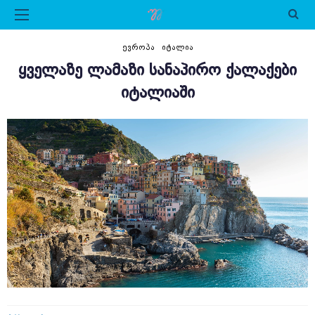
ᲔᲕᲠᲝᲞᲐ
ᲘᲢᲐᲚᲘᲐ
ᲧᲕᲔᲚᲐᲖᲔ ᲚᲐᲛᲐᲖᲘ ᲡᲐᲜᲐᲞᲘᲠᲝ ᲥᲐᲚᲐᲥᲔᲑᲘ
ᲘᲢᲐᲚᲘᲐᲨᲘ