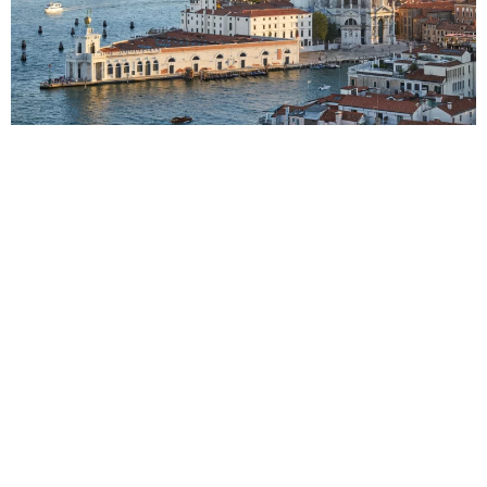
4 Years Ago
Გიდეკა
Ვენეცია
Იტალია
Პიაცა Სან Მარკო
Ევროპა
Იტალია
არ აქვს მნიშვნელობა რამდენი გეგმა გაქვთ დასახული
როცა
ვენეცია
ს სტუმრობთ, აქ უბრალოდ უნდა სცადოთ და
ქალაქში დაიკარგოთ. გამოდით სასტუმროდან დილით,
რუკისა და გეგმების გარეშე; მოიარეთ პატარა ქუჩები
ფეხით და შეიგრძენით ქალაქის მჩქეფარე სული.
დღე 1