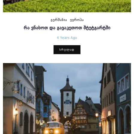
ᲒᲔᲠᲛᲐᲜᲘᲐ
ᲔᲕᲠᲝᲞᲐ
ᲠᲐ ᲕᲜᲐᲮᲝᲗ ᲓᲐ ᲒᲐᲕᲐᲙᲔᲗᲝᲗ ᲨᲢᲣᲢᲒᲐᲠᲢᲨᲘ
4 Years Ago
ᲡᲠᲣᲚᲐᲓ