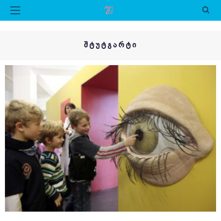
ᲨᲢᲣᲢᲒᲐᲠᲢᲘ