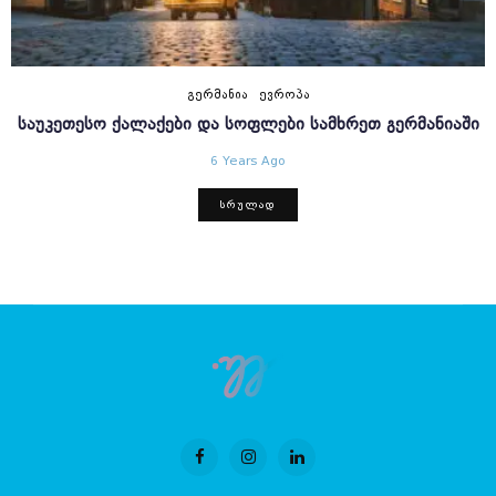
ᲒᲔᲠᲛᲐᲜᲘᲐ
ᲔᲕᲠᲝᲞᲐ
ᲡᲐᲣᲙᲔᲗᲔᲡᲝ ᲥᲐᲚᲐᲥᲔᲑᲘ ᲓᲐ ᲡᲝᲤᲚᲔᲑᲘ ᲡᲐᲛᲮᲠᲔᲗ ᲒᲔᲠᲛᲐᲜᲘᲐᲨᲘ
6 Years Ago
ᲡᲠᲣᲚᲐᲓ