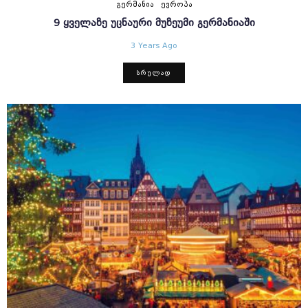
ᲒᲔᲠᲛᲐᲜᲘᲐ
ᲔᲕᲠᲝᲞᲐ
9 ᲧᲕᲔᲚᲐᲖᲔ ᲣᲪᲜᲐᲣᲠᲘ ᲛᲣᲖᲔᲣᲛᲘ ᲒᲔᲠᲛᲐᲜᲘᲐᲨᲘ
3 Years Ago
ᲡᲠᲣᲚᲐᲓ