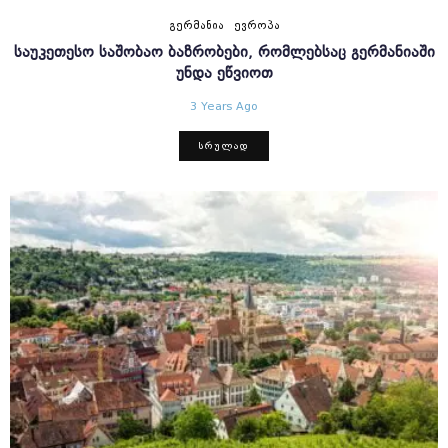
ᲒᲔᲠᲛᲐᲜᲘᲐ
ᲔᲕᲠᲝᲞᲐ
ᲡᲐᲣᲙᲔᲗᲔᲡᲝ ᲡᲐᲨᲝᲑᲐᲝ ᲑᲐᲖᲠᲝᲑᲔᲑᲘ, ᲠᲝᲛᲚᲔᲑᲡᲐᲪ ᲒᲔᲠᲛᲐᲜᲘᲐᲨᲘ
ᲣᲜᲓᲐ ᲔᲬᲕᲘᲝᲗ
3 Years Ago
ᲡᲠᲣᲚᲐᲓ