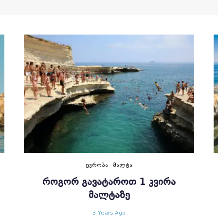
ᲔᲕᲠᲝᲞᲐ
ᲛᲐᲚᲢᲐ
ᲠᲝᲒᲝᲠ ᲒᲐᲕᲐᲢᲐᲠᲝᲗ 1 ᲙᲕᲘᲠᲐ
ᲛᲐᲚᲢᲐᲖᲔ
3 Years Ago