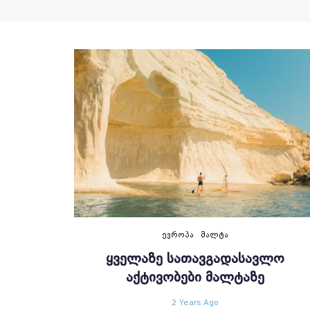
ᲔᲕᲠᲝᲞᲐ
ᲛᲐᲚᲢᲐ
ᲧᲕᲔᲚᲐᲖᲔ ᲡᲐᲗᲐᲕᲒᲐᲓᲐᲡᲐᲕᲚᲝ
ᲐᲥᲢᲘᲕᲝᲑᲔᲑᲘ ᲛᲐᲚᲢᲐᲖᲔ
2 Years Ago