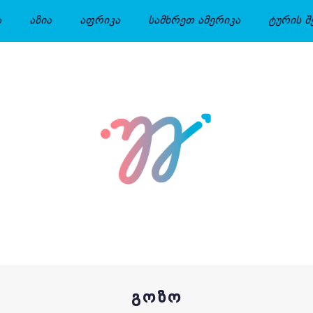
ა
აზია
აფრიკა
სამხრეთ ამერიკა
ტურის შ
ᲒᲝᲖᲝ