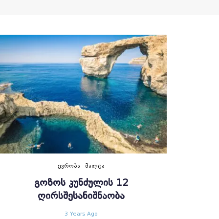
ᲔᲕᲠᲝᲞᲐ
ᲛᲐᲚᲢᲐ
ᲒᲝᲖᲝᲡ ᲙᲣᲜᲫᲣᲚᲘᲡ 12
ᲦᲘᲠᲡᲨᲔᲡᲐᲜᲘᲨᲜᲐᲝᲑᲐ
3 Years Ago