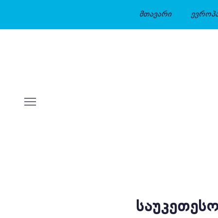
მთავარი
ევროპ
ᲡᲐᲣᲙᲔᲗᲔᲡᲝ