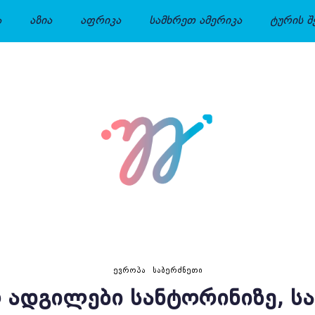
ა
აზია
აფრიკა
სამხრეთ ამერიკა
ტურის შ
ᲔᲕᲠᲝᲞᲐ
ᲡᲐᲑᲔᲠᲫᲜᲔᲗᲘ
 ᲐᲓᲒᲘᲚᲔᲑᲘ ᲡᲐᲜᲢᲝᲠᲘᲜᲘᲖᲔ, Ს