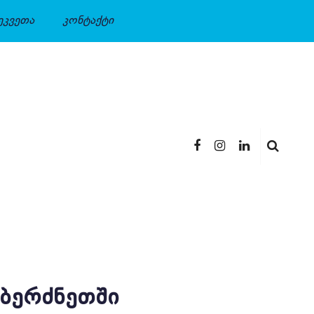
ეკვეთა
კონტაქტი
ᲐᲑᲔᲠᲫᲜᲔᲗᲨᲘ