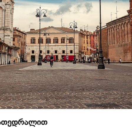
კათედრალით