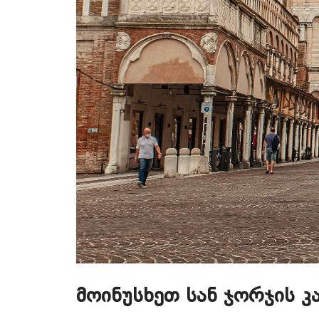
მოინუსხეთ სან ჯორჯის 