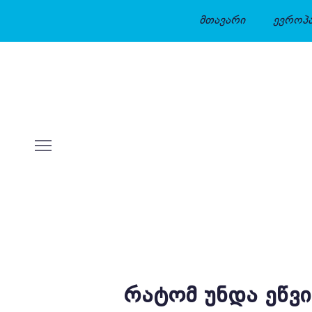
მთავარი
ევროპ
ᲠᲐᲢᲝᲛ ᲣᲜᲓᲐ ᲔᲬᲕ