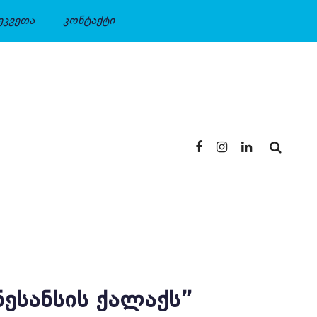
ეკვეთა
კონტაქტი
ᲔᲡᲐᲜᲡᲘᲡ ᲥᲐᲚᲐᲥᲡ”