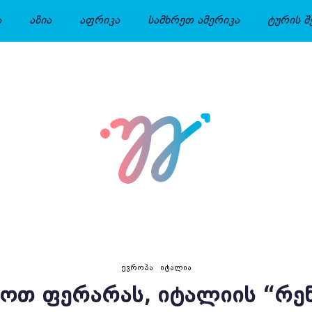
ა
აზია
აფრიკა
სამხრეთ ამერიკა
ტურის შ
ᲔᲕᲠᲝᲞᲐ
ᲘᲢᲐᲚᲘᲐ
ᲘᲝᲗ ᲤᲔᲠᲐᲠᲐᲡ, ᲘᲢᲐᲚᲘᲘᲡ “ᲠᲔᲜ