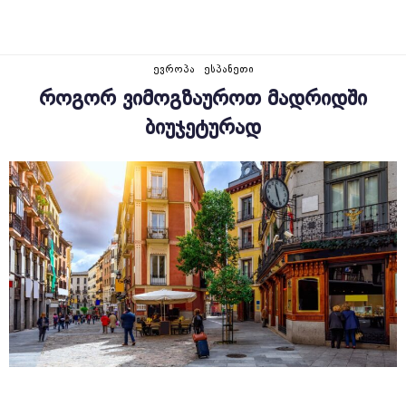
ᲔᲕᲠᲝᲞᲐ
ᲔᲡᲞᲐᲜᲔᲗᲘ
ᲠᲝᲒᲝᲠ ᲕᲘᲛᲝᲒᲖᲐᲣᲠᲝᲗ ᲛᲐᲓᲠᲘᲓᲨᲘ
ᲑᲘᲣᲯᲔᲢᲣᲠᲐᲓ