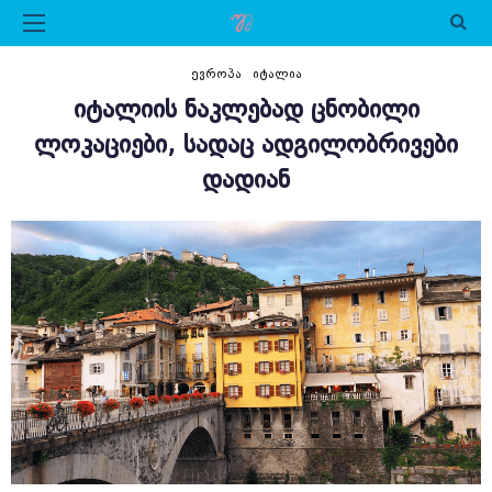
ᲔᲕᲠᲝᲞᲐ
ᲘᲢᲐᲚᲘᲐ
ᲘᲢᲐᲚᲘᲘᲡ ᲜᲐᲙᲚᲔᲑᲐᲓ ᲪᲜᲝᲑᲘᲚᲘ
ᲚᲝᲙᲐᲪᲘᲔᲑᲘ, ᲡᲐᲓᲐᲪ ᲐᲓᲒᲘᲚᲝᲑᲠᲘᲕᲔᲑᲘ
ᲓᲐᲓᲘᲐᲜ