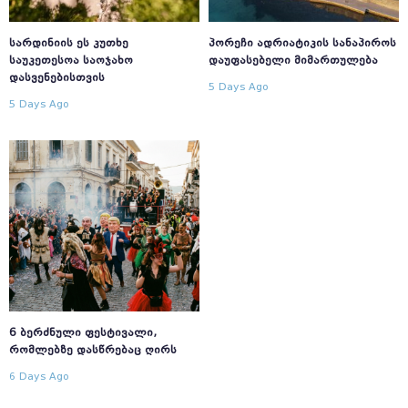
ᲡᲐᲠᲓᲘᲜᲘᲘᲡ ᲔᲡ ᲙᲣᲗᲮᲔ
ᲞᲝᲠᲔᲩᲘ ᲐᲓᲠᲘᲐᲢᲘᲙᲘᲡ ᲡᲐᲜᲐᲞᲘᲠᲝᲡ
ᲡᲐᲣᲙᲔᲗᲔᲡᲝᲐ ᲡᲐᲝᲯᲐᲮᲝ
ᲓᲐᲣᲤᲐᲡᲔᲑᲔᲚᲘ ᲛᲘᲛᲐᲠᲗᲣᲚᲔᲑᲐ
ᲓᲐᲡᲕᲔᲜᲔᲑᲘᲡᲗᲕᲘᲡ
5 Days Ago
5 Days Ago
6 ᲑᲔᲠᲫᲜᲣᲚᲘ ᲤᲔᲡᲢᲘᲕᲐᲚᲘ,
ᲠᲝᲛᲚᲔᲑᲖᲔ ᲓᲐᲡᲬᲠᲔᲑᲐᲪ ᲦᲘᲠᲡ
6 Days Ago