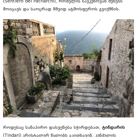
(Sentiero dei Patriarchi), რომელის საუკუნოვან მუხებს
მოიცავს და საოცრად მშვიდ ატმოსფეროს გვიქმნის.
როდესაც სანაპირო დასვენება სჭირდებათ,
ტინდარის
(Tindari) კრისტალურ წყლებს აკითხავენ, კუნძულის