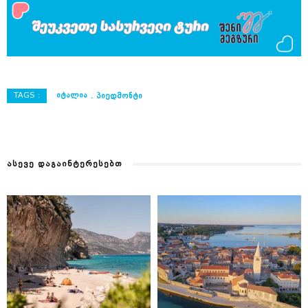
TAGS :
ᲘᲢᲐᲚᲘᲐ
ᲞᲘᲔᲓᲛᲝᲜᲢᲘ
ᲐᲡᲔᲕᲔ ᲓᲐᲒᲐᲘᲜᲢᲔᲠᲔᲡᲔᲑᲗ