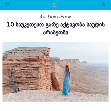
ᲐᲖᲘᲐ
ᲡᲐᲣᲓᲘᲡ ᲐᲠᲐᲑᲔᲗᲘ
10 ᲡᲐᲣᲙᲔᲗᲔᲡᲝ ᲒᲐᲠᲔ ᲐᲥᲢᲘᲕᲝᲑᲐ ᲡᲐᲣᲓᲘᲡ
ᲐᲠᲐᲑᲔᲗᲨᲘ