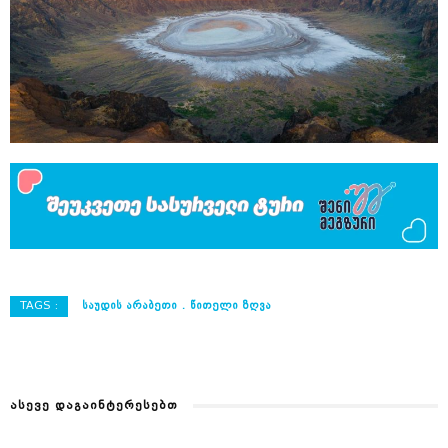
TAGS :
ᲡᲐᲣᲓᲘᲡ ᲐᲠᲐᲑᲔᲗᲘ
ᲬᲘᲗᲔᲚᲘ ᲖᲦᲕᲐ
ᲐᲡᲔᲕᲔ ᲓᲐᲒᲐᲘᲜᲢᲔᲠᲔᲡᲔᲑᲗ