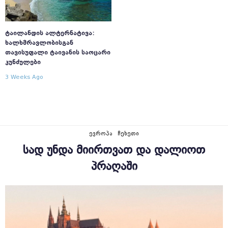
ᲢᲐᲘᲚᲐᲜᲓᲘᲡ ᲐᲚᲢᲔᲠᲜᲐᲢᲘᲕᲐ:
ᲮᲐᲚᲮᲛᲠᲐᲕᲚᲝᲑᲘᲡᲒᲐᲜ
ᲗᲐᲕᲘᲡᲣᲤᲐᲚᲘ ᲢᲐᲘᲕᲐᲜᲘᲡ ᲡᲐᲝᲪᲐᲠᲘ
ᲙᲣᲜᲫᲣᲚᲔᲑᲘ
3 Weeks Ago
ᲔᲕᲠᲝᲞᲐ
ᲩᲔᲮᲔᲗᲘ
ᲡᲐᲓ ᲣᲜᲓᲐ ᲛᲘᲘᲠᲗᲕᲐᲗ ᲓᲐ ᲓᲐᲚᲘᲝᲗ
ᲞᲠᲐᲦᲐᲨᲘ