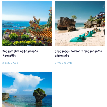
ᲡᲐᲣᲙᲔᲗᲔᲡᲝ ᲐᲥᲢᲘᲕᲝᲑᲔᲑᲘ
ᲣᲚᲣᲕᲐᲢᲣ, ᲑᲐᲚᲘ: 9 ᲓᲐᲣᲕᲘᲬᲧᲐᲠᲘ
ᲢᲐᲘᲕᲐᲜᲨᲘ
ᲐᲥᲢᲘᲕᲝᲑᲐ
5 Days Ago
2 Weeks Ago