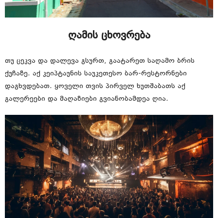
ღამის ცხოვრება
თუ ცეკვა და დალევა გსურთ, გაატარეთ საღამო ბრის
ქუჩაზე. აქ კეიპტაუნის საუკეთესო ბარ-რესტორნები
დაგხვდებათ. ყოველი თვის პირველ ხუთშაბათს აქ
გალერეები და მაღაზიები გვიანობამდეა ღია.