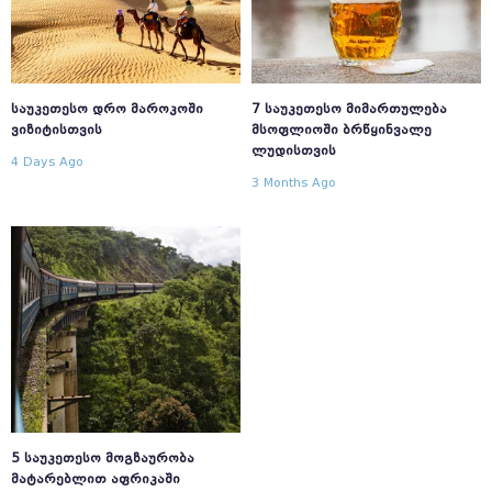
ᲡᲐᲣᲙᲔᲗᲔᲡᲝ ᲓᲠᲝ ᲛᲐᲠᲝᲙᲝᲨᲘ
7 ᲡᲐᲣᲙᲔᲗᲔᲡᲝ ᲛᲘᲛᲐᲠᲗᲣᲚᲔᲑᲐ
ᲕᲘᲖᲘᲢᲘᲡᲗᲕᲘᲡ
ᲛᲡᲝᲤᲚᲘᲝᲨᲘ ᲑᲠᲬᲧᲘᲜᲕᲐᲚᲔ
ᲚᲣᲓᲘᲡᲗᲕᲘᲡ
4 Days Ago
3 Months Ago
5 ᲡᲐᲣᲙᲔᲗᲔᲡᲝ ᲛᲝᲒᲖᲐᲣᲠᲝᲑᲐ
ᲛᲐᲢᲐᲠᲔᲑᲚᲘᲗ ᲐᲤᲠᲘᲙᲐᲨᲘ