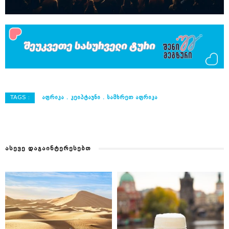
TAGS :
ᲐᲤᲠᲘᲙᲐ
ᲙᲔᲘᲞᲢᲐᲣᲜᲘ
ᲡᲐᲛᲮᲠᲔᲗ ᲐᲤᲠᲘᲙᲐ
ᲐᲡᲔᲕᲔ ᲓᲐᲒᲐᲘᲜᲢᲔᲠᲔᲡᲔᲑᲗ