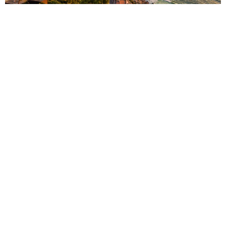
1 Year Ago
Აფრიკა
Კეიპთაუნი
Კეიპტაუნი
Სამხრეთ Აფრიკა
Აფრიკა
სამხრეთ აფრიკა საფარის ერთ-ერთი ტოპ მიმართულებაა
მსოფლიოში. მაგრამ აქ მხოლოდ საფარი არაა. სამხრეთ
აფრიკის ეთნიკური და კულტურული მრავალფეროვნება
ბევრ რამეში აისახება. ქვეყანას კოსმოპოლიტური
ქალაქები, მომხიბვლელი ღვინის დასახლებები და
მნიშვნელოვანი კულტურული ტრადიციები აქვს.
შეგიძლიათ დალაშქროთ, ისერფინგოთ, კაიაკით
გაისეირნოთ, ითავზაოთ, შენიშნოთ ვეშაპები, იჯირითოთ
და აშ.
1. ველური ყვავილები ნამაკუაში