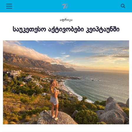
ᲐᲤᲠᲘᲙᲐ
ᲡᲐᲣᲙᲔᲗᲔᲡᲝ ᲐᲥᲢᲘᲕᲝᲑᲔᲑᲘ ᲙᲔᲘᲞᲢᲐᲣᲜᲨᲘ