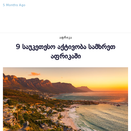
5 Months Ago
ᲐᲤᲠᲘᲙᲐ
9 ᲡᲐᲣᲙᲔᲗᲔᲡᲝ ᲐᲥᲢᲘᲕᲝᲑᲐ ᲡᲐᲛᲮᲠᲔᲗ
ᲐᲤᲠᲘᲙᲐᲨᲘ