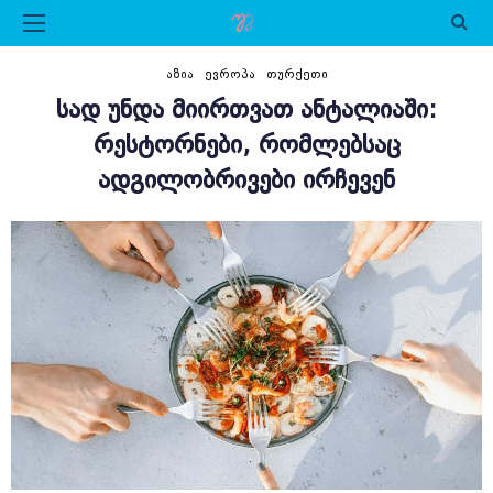
ᲐᲖᲘᲐ
ᲔᲕᲠᲝᲞᲐ
ᲗᲣᲠᲥᲔᲗᲘ
ᲡᲐᲓ ᲣᲜᲓᲐ ᲛᲘᲘᲠᲗᲕᲐᲗ ᲐᲜᲢᲐᲚᲘᲐᲨᲘ:
ᲠᲔᲡᲢᲝᲠᲜᲔᲑᲘ, ᲠᲝᲛᲚᲔᲑᲡᲐᲪ
ᲐᲓᲒᲘᲚᲝᲑᲠᲘᲕᲔᲑᲘ ᲘᲠᲩᲔᲕᲔᲜ