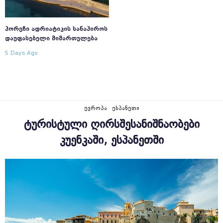
ᲞᲝᲠᲔᲩᲘ ᲐᲓᲠᲘᲐᲢᲘᲙᲘᲡ ᲡᲐᲜᲐᲞᲘᲠᲝᲡ
ᲓᲐᲣᲤᲐᲡᲔᲑᲔᲚᲘ ᲛᲘᲛᲐᲠᲗᲣᲚᲔᲑᲐ
5 Days Ago
ᲔᲕᲠᲝᲞᲐ
ᲔᲡᲞᲐᲜᲔᲗᲘ
ᲢᲣᲠᲘᲡᲢᲣᲚᲘ ᲦᲘᲠᲡᲨᲔᲡᲐᲜᲘᲨᲜᲐᲝᲑᲔᲑᲘ
ᲙᲣᲔᲜᲙᲐᲨᲘ, ᲔᲡᲞᲐᲜᲔᲗᲨᲘ