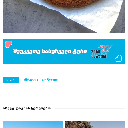
TAGS :
ᲐᲜᲢᲐᲚᲘᲐ
ᲗᲣᲠᲥᲔᲗᲘ
ᲐᲡᲔᲕᲔ ᲓᲐᲒᲐᲘᲜᲢᲔᲠᲔᲡᲔᲑᲗ