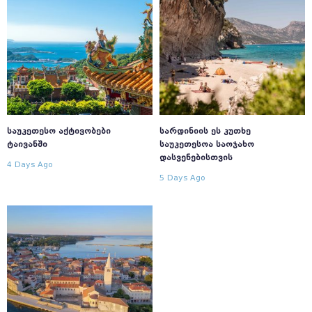
ᲡᲐᲣᲙᲔᲗᲔᲡᲝ ᲐᲥᲢᲘᲕᲝᲑᲔᲑᲘ
ᲡᲐᲠᲓᲘᲜᲘᲘᲡ ᲔᲡ ᲙᲣᲗᲮᲔ
ᲢᲐᲘᲕᲐᲜᲨᲘ
ᲡᲐᲣᲙᲔᲗᲔᲡᲝᲐ ᲡᲐᲝᲯᲐᲮᲝ
ᲓᲐᲡᲕᲔᲜᲔᲑᲘᲡᲗᲕᲘᲡ
4 Days Ago
5 Days Ago