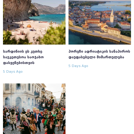
ᲡᲐᲠᲓᲘᲜᲘᲘᲡ ᲔᲡ ᲙᲣᲗᲮᲔ
ᲞᲝᲠᲔᲩᲘ ᲐᲓᲠᲘᲐᲢᲘᲙᲘᲡ ᲡᲐᲜᲐᲞᲘᲠᲝᲡ
ᲡᲐᲣᲙᲔᲗᲔᲡᲝᲐ ᲡᲐᲝᲯᲐᲮᲝ
ᲓᲐᲣᲤᲐᲡᲔᲑᲔᲚᲘ ᲛᲘᲛᲐᲠᲗᲣᲚᲔᲑᲐ
ᲓᲐᲡᲕᲔᲜᲔᲑᲘᲡᲗᲕᲘᲡ
5 Days Ago
5 Days Ago