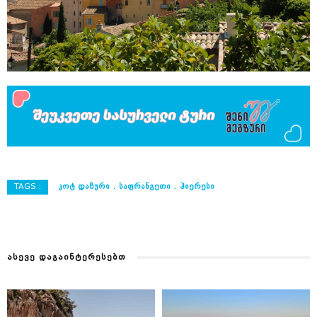
TAGS :
ᲙᲝᲢ ᲓᲐᲖᲣᲠᲘ
ᲡᲐᲤᲠᲐᲜᲒᲔᲗᲘ
ᲰᲘᲔᲠᲔᲡᲘ
ᲐᲡᲔᲕᲔ ᲓᲐᲒᲐᲘᲜᲢᲔᲠᲔᲡᲔᲑᲗ