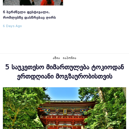
6 ᲑᲔᲠᲫᲜᲣᲚᲘ ᲤᲔᲡᲢᲘᲕᲐᲚᲘ,
ᲠᲝᲛᲚᲔᲑᲖᲔ ᲓᲐᲡᲬᲠᲔᲑᲐᲪ ᲦᲘᲠᲡ
6 Days Ago
ᲐᲖᲘᲐ
ᲘᲐᲞᲝᲜᲘᲐ
5 ᲡᲐᲣᲙᲔᲗᲔᲡᲝ ᲛᲘᲛᲐᲠᲗᲣᲚᲔᲑᲐ ᲢᲝᲙᲘᲝᲓᲐᲜ
ᲔᲠᲗᲓᲦᲘᲐᲜᲘ ᲛᲝᲒᲖᲐᲣᲠᲝᲑᲘᲡᲗᲕᲘᲡ