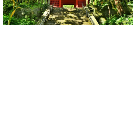
3 Months Ago
Იაპონია
Იძუ-Ოშიმა
Კამაკურა
Ტოკიო
Ტოსიოგუ
Ფუძიამა
Ფუჯის Მთა
Ჰაკონე
Აზია
Იაპონია
არ აქვს მნიშვნელობა,
ტოკიოს
სულ პირველად
სტუმრობთ თუ უკვე მეთხუთმეტედ, დედაქალაქის
სიახლოვეს უამრავი სიურპრიზი გელოდებათ.
ნიკოსა
(
Nikkō
) და კამაკურას (
Kamakura
) ტაძრები და