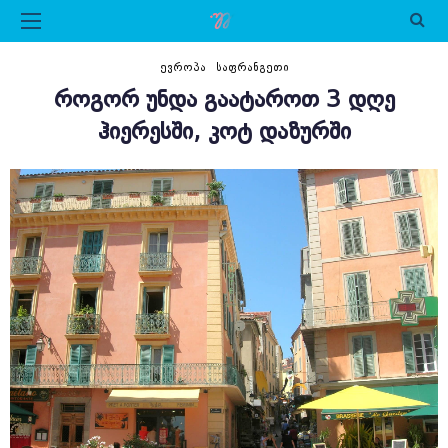
ᲔᲕᲠᲝᲞᲐ
ᲡᲐᲤᲠᲐᲜᲒᲔᲗᲘ
ᲠᲝᲒᲝᲠ ᲣᲜᲓᲐ ᲒᲐᲐᲢᲐᲠᲝᲗ 3 ᲓᲦᲔ
ᲰᲘᲔᲠᲔᲡᲨᲘ, ᲙᲝᲢ ᲓᲐᲖᲣᲠᲨᲘ