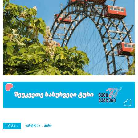
TAGS :
ᲐᲕᲡᲢᲠᲘᲐ
ᲕᲔᲜᲐ