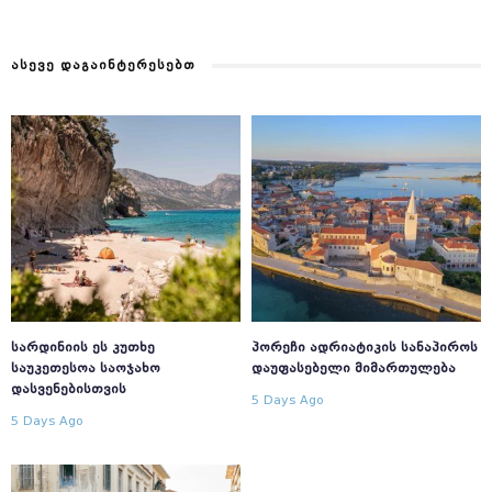
ᲐᲡᲔᲕᲔ ᲓᲐᲒᲐᲘᲜᲢᲔᲠᲔᲡᲔᲑᲗ
ᲡᲐᲠᲓᲘᲜᲘᲘᲡ ᲔᲡ ᲙᲣᲗᲮᲔ
ᲞᲝᲠᲔᲩᲘ ᲐᲓᲠᲘᲐᲢᲘᲙᲘᲡ ᲡᲐᲜᲐᲞᲘᲠᲝᲡ
ᲡᲐᲣᲙᲔᲗᲔᲡᲝᲐ ᲡᲐᲝᲯᲐᲮᲝ
ᲓᲐᲣᲤᲐᲡᲔᲑᲔᲚᲘ ᲛᲘᲛᲐᲠᲗᲣᲚᲔᲑᲐ
ᲓᲐᲡᲕᲔᲜᲔᲑᲘᲡᲗᲕᲘᲡ
5 Days Ago
5 Days Ago