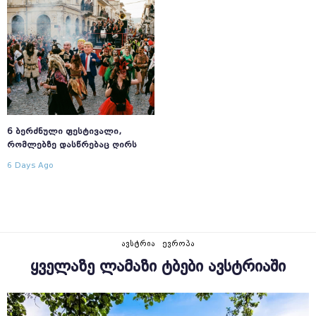
6 ᲑᲔᲠᲫᲜᲣᲚᲘ ᲤᲔᲡᲢᲘᲕᲐᲚᲘ,
ᲠᲝᲛᲚᲔᲑᲖᲔ ᲓᲐᲡᲬᲠᲔᲑᲐᲪ ᲦᲘᲠᲡ
6 Days Ago
ᲐᲕᲡᲢᲠᲘᲐ
ᲔᲕᲠᲝᲞᲐ
ᲧᲕᲔᲚᲐᲖᲔ ᲚᲐᲛᲐᲖᲘ ᲢᲑᲔᲑᲘ ᲐᲕᲡᲢᲠᲘᲐᲨᲘ