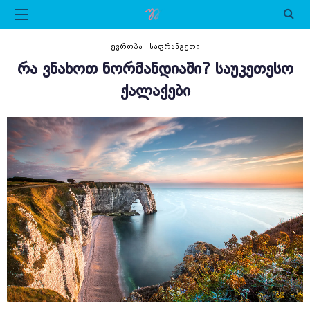
ᲔᲕᲠᲝᲞᲐ
ᲡᲐᲤᲠᲐᲜᲒᲔᲗᲘ
ᲠᲐ ᲕᲜᲐᲮᲝᲗ ᲜᲝᲠᲛᲐᲜᲓᲘᲐᲨᲘ? ᲡᲐᲣᲙᲔᲗᲔᲡᲝ
ᲥᲐᲚᲐᲥᲔᲑᲘ