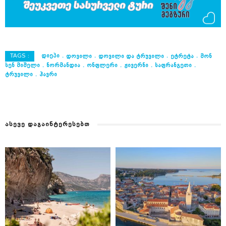
TAGS :
ᲓᲘᲔᲞᲘ
ᲓᲝᲕᲘᲚᲘ
ᲓᲝᲕᲘᲚᲘ ᲓᲐ ᲢᲠᲣᲕᲘᲚᲘ
ᲔᲢᲠᲔᲢᲐ
ᲛᲝᲜ
ᲡᲔᲜ ᲛᲘᲨᲔᲚᲘ
ᲜᲝᲠᲛᲐᲜᲓᲘᲐ
ᲝᲜᲤᲚᲔᲠᲘ
ᲟᲘᲕᲔᲠᲜᲘ
ᲡᲐᲤᲠᲐᲜᲒᲔᲗᲘ
ᲢᲠᲣᲕᲘᲚᲘ
ᲰᲐᲕᲠᲘ
ᲐᲡᲔᲕᲔ ᲓᲐᲒᲐᲘᲜᲢᲔᲠᲔᲡᲔᲑᲗ