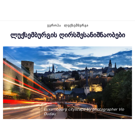
ᲔᲕᲠᲝᲞᲐ
ᲚᲣᲥᲡᲔᲛᲑᲣᲠᲒᲘ
ᲚᲣᲥᲡᲔᲛᲑᲣᲠᲒᲘᲡ ᲦᲘᲠᲡᲨᲔᲡᲐᲜᲘᲨᲜᲐᲝᲑᲔᲑᲘ
Luxembourg cityscape by photographer Vio
Dudau
5 Years Ago
Ადოლფის Ხიდი
Ლუქსემბურგი
Ჰერცოგების Სასახლე