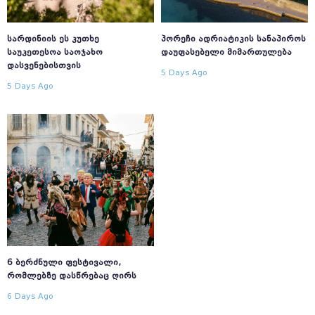
ᲡᲐᲠᲓᲘᲜᲘᲘᲡ ᲔᲡ ᲙᲣᲗᲮᲔ
ᲞᲝᲠᲔᲩᲘ ᲐᲓᲠᲘᲐᲢᲘᲙᲘᲡ ᲡᲐᲜᲐᲞᲘᲠᲝᲡ
ᲡᲐᲣᲙᲔᲗᲔᲡᲝᲐ ᲡᲐᲝᲯᲐᲮᲝ
ᲓᲐᲣᲤᲐᲡᲔᲑᲔᲚᲘ ᲛᲘᲛᲐᲠᲗᲣᲚᲔᲑᲐ
ᲓᲐᲡᲕᲔᲜᲔᲑᲘᲡᲗᲕᲘᲡ
5 Days Ago
5 Days Ago
6 ᲑᲔᲠᲫᲜᲣᲚᲘ ᲤᲔᲡᲢᲘᲕᲐᲚᲘ,
ᲠᲝᲛᲚᲔᲑᲖᲔ ᲓᲐᲡᲬᲠᲔᲑᲐᲪ ᲦᲘᲠᲡ
6 Days Ago