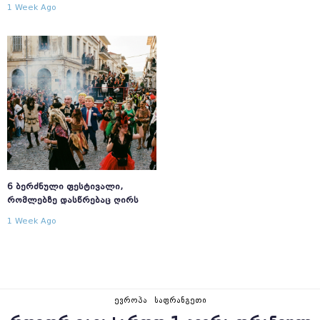
1 Week Ago
6 ᲑᲔᲠᲫᲜᲣᲚᲘ ᲤᲔᲡᲢᲘᲕᲐᲚᲘ,
ᲠᲝᲛᲚᲔᲑᲖᲔ ᲓᲐᲡᲬᲠᲔᲑᲐᲪ ᲦᲘᲠᲡ
1 Week Ago
ᲔᲕᲠᲝᲞᲐ
ᲡᲐᲤᲠᲐᲜᲒᲔᲗᲘ