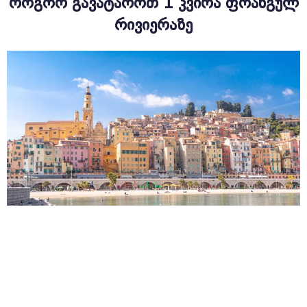
ᲠᲝᲒᲝᲠ ᲒᲐᲕᲐᲢᲐᲠᲝᲗ 1 ᲙᲕᲘᲠᲐ ᲤᲠᲐᲜᲒᲣᲚ
ᲠᲘᲕᲘᲔᲠᲐᲖᲔ
3 Years Ago
Ანტიბე
Ეზე
Იეღი
Კალანკესის Ეროვნული Პარკი
Კანი
Კასისი