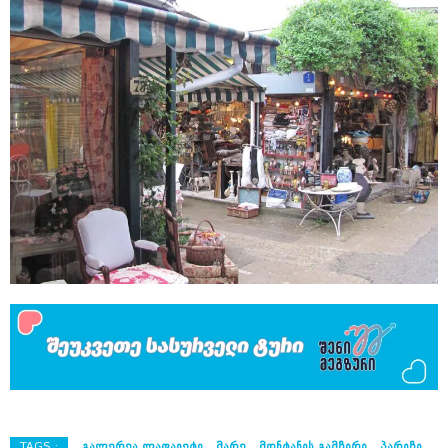
TAGS :
ᲒᲐᲚᲔᲠᲔᲐ ᲚᲐᲤᲐᲘᲔᲢᲘ
ᲛᲐᲠᲔ
ᲛᲝᲜᲢᲐᲜᲘᲡ ᲒᲐᲛᲖᲘᲠᲘ
ᲞᲐᲠᲘᲖᲘ