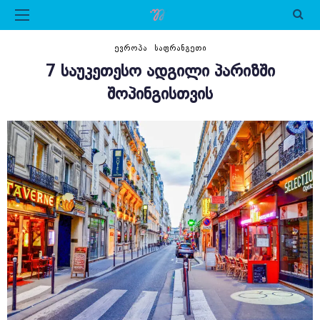
ᲔᲕᲠᲝᲞᲐ
ᲡᲐᲤᲠᲐᲜᲒᲔᲗᲘ
7 ᲡᲐᲣᲙᲔᲗᲔᲡᲝ ᲐᲓᲒᲘᲚᲘ ᲞᲐᲠᲘᲖᲨᲘ
ᲨᲝᲞᲘᲜᲒᲘᲡᲗᲕᲘᲡ