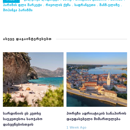
ᲞᲐᲠᲘᲖᲘᲡ ᲤᲚᲘ ᲛᲐᲠᲙᲔᲢᲘ
ᲠᲘᲕᲝᲚᲘᲡ ᲥᲣᲩᲐ
ᲡᲐᲤᲠᲐᲜᲒᲔᲗᲘ
ᲨᲐᲜᲖ-ᲔᲚᲘᲖᲔ
ᲨᲝᲞᲘᲜᲒᲘ ᲞᲐᲠᲘᲖᲨᲘ
ᲐᲡᲔᲕᲔ ᲓᲐᲒᲐᲘᲜᲢᲔᲠᲔᲡᲔᲑᲗ
ᲡᲐᲠᲓᲘᲜᲘᲘᲡ ᲔᲡ ᲙᲣᲗᲮᲔ
ᲞᲝᲠᲔᲩᲘ ᲐᲓᲠᲘᲐᲢᲘᲙᲘᲡ ᲡᲐᲜᲐᲞᲘᲠᲝᲡ
ᲡᲐᲣᲙᲔᲗᲔᲡᲝᲐ ᲡᲐᲝᲯᲐᲮᲝ
ᲓᲐᲣᲤᲐᲡᲔᲑᲔᲚᲘ ᲛᲘᲛᲐᲠᲗᲣᲚᲔᲑᲐ
ᲓᲐᲡᲕᲔᲜᲔᲑᲘᲡᲗᲕᲘᲡ
1 Week Ago