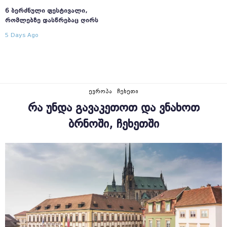
6 ᲑᲔᲠᲫᲜᲣᲚᲘ ᲤᲔᲡᲢᲘᲕᲐᲚᲘ,
ᲠᲝᲛᲚᲔᲑᲖᲔ ᲓᲐᲡᲬᲠᲔᲑᲐᲪ ᲦᲘᲠᲡ
5 Days Ago
ᲔᲕᲠᲝᲞᲐ
ᲩᲔᲮᲔᲗᲘ
ᲠᲐ ᲣᲜᲓᲐ ᲒᲐᲕᲐᲙᲔᲗᲝᲗ ᲓᲐ ᲕᲜᲐᲮᲝᲗ
ᲑᲠᲜᲝᲨᲘ, ᲩᲔᲮᲔᲗᲨᲘ