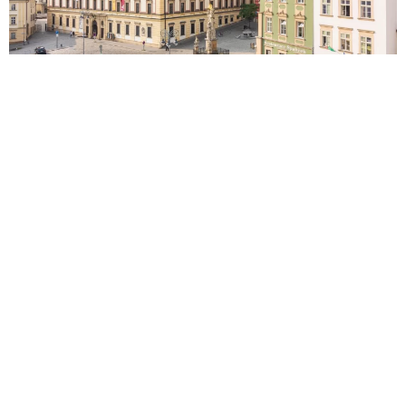
4 Years Ago
Ბრნო
Ბრნოს Ტბა
Ვევერის Ციხესიმაგრე
Კრავი Ჰორა
Ლუზანსკის
Პარკი
Სპილბერკის Ციხესიმაგრე
Ჩეხეთი
Ევროპა
Ჩეხეთი
მორავიის დედაქალაქი ჩეხეთის რეგიონის ისეთივე
ისტორიული ნაწილია, როგორც ბოჰემია. ბრნო ნეო-
რენესანსული არქიტექტურით, დიადი სასახლეებით და
ლამაზი ტბით გამოირჩევა. ამ ყველაფრის გამო მას
“პატარა ვენა” და “ევროპის ფარული გულიც” კი შეარქვეს.
ჩვენ ამ ქალაქში ერთგვარ გიდობას გაგიწევთ.