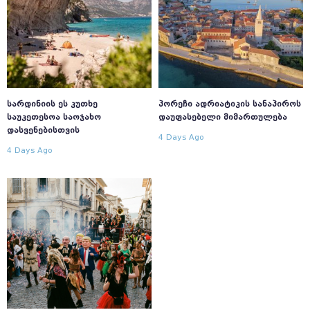
ᲡᲐᲠᲓᲘᲜᲘᲘᲡ ᲔᲡ ᲙᲣᲗᲮᲔ
ᲞᲝᲠᲔᲩᲘ ᲐᲓᲠᲘᲐᲢᲘᲙᲘᲡ ᲡᲐᲜᲐᲞᲘᲠᲝᲡ
ᲡᲐᲣᲙᲔᲗᲔᲡᲝᲐ ᲡᲐᲝᲯᲐᲮᲝ
ᲓᲐᲣᲤᲐᲡᲔᲑᲔᲚᲘ ᲛᲘᲛᲐᲠᲗᲣᲚᲔᲑᲐ
ᲓᲐᲡᲕᲔᲜᲔᲑᲘᲡᲗᲕᲘᲡ
4 Days Ago
4 Days Ago