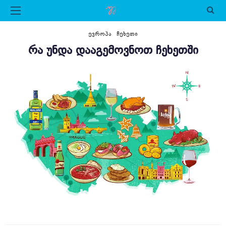
ᲔᲕᲠᲝᲞᲐ
ᲩᲔᲮᲔᲗᲘ
ᲠᲐ ᲣᲜᲓᲐ ᲓᲐᲐᲒᲔᲛᲝᲕᲜᲝᲗ ᲩᲔᲮᲔᲗᲨᲘ