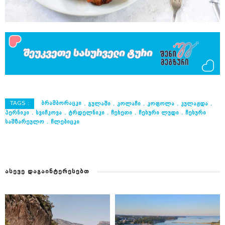
TAGS :
ᲑᲠᲐᲛᲑᲝᲠᲐᲪᲙᲘ
ᲒᲣᲚᲐᲨᲘ
ᲙᲝᲚᲐᲩᲘ
ᲙᲝᲤᲝᲚᲐ
ᲙᲣᲚᲐᲟᲓᲐ
ᲞᲔᲠᲜᲘᲙᲘ
ᲡᲕᲘᲩᲙᲝᲕᲐ
ᲢᲠᲓᲔᲚᲜᲘᲙᲘ
ᲩᲔᲮᲔᲗᲘ
ᲩᲔᲮᲣᲠᲘ ᲚᲣᲓᲘ
ᲩᲔᲮᲣᲠᲘ
ᲡᲐᲛᲖᲐᲠᲔᲣᲚᲝ
ᲩᲚᲔᲑᲘᲪᲙᲘ
ᲐᲡᲔᲕᲔ ᲓᲐᲒᲐᲘᲜᲢᲔᲠᲔᲡᲔᲑᲗ