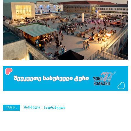
TAGS :
ᲛᲐᲠᲡᲔᲚᲘ
ᲡᲐᲤᲠᲐᲜᲒᲔᲗᲘ