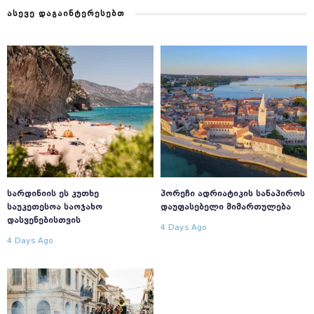
ᲐᲡᲔᲕᲔ ᲓᲐᲒᲐᲘᲜᲢᲔᲠᲔᲡᲔᲑᲗ
ᲡᲐᲠᲓᲘᲜᲘᲘᲡ ᲔᲡ ᲙᲣᲗᲮᲔ
ᲞᲝᲠᲔᲩᲘ ᲐᲓᲠᲘᲐᲢᲘᲙᲘᲡ ᲡᲐᲜᲐᲞᲘᲠᲝᲡ
ᲡᲐᲣᲙᲔᲗᲔᲡᲝᲐ ᲡᲐᲝᲯᲐᲮᲝ
ᲓᲐᲣᲤᲐᲡᲔᲑᲔᲚᲘ ᲛᲘᲛᲐᲠᲗᲣᲚᲔᲑᲐ
ᲓᲐᲡᲕᲔᲜᲔᲑᲘᲡᲗᲕᲘᲡ
4 Days Ago
4 Days Ago