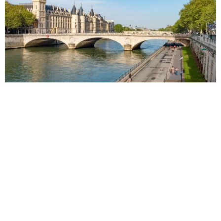
4 Years Ago
Ეიფელის Კოშკი
Ლუვრი
Მონმარტრი
Ნოტრ-Დამი
Ორსეს Მუზეუმი
Პარიზი
Საკრე-Კიორი
Საფრანგეთი
Ევროპა
Საფრანგეთი
არ აქვს მნიშვნელობა რა უფრო გიყვართ, მუზეუმები,
კაფეები თუ მწვანე სივრცეები, პარიზი იმედს ნამდვილად
არ გაგიცრუებთ. ეს არის მსოფლიოს ერთ-ერთი ქალაქი,