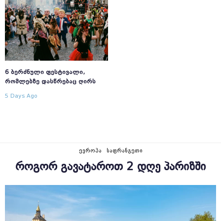
6 ᲑᲔᲠᲫᲜᲣᲚᲘ ᲤᲔᲡᲢᲘᲕᲐᲚᲘ,
ᲠᲝᲛᲚᲔᲑᲖᲔ ᲓᲐᲡᲬᲠᲔᲑᲐᲪ ᲦᲘᲠᲡ
5 Days Ago
ᲔᲕᲠᲝᲞᲐ
ᲡᲐᲤᲠᲐᲜᲒᲔᲗᲘ
ᲠᲝᲒᲝᲠ ᲒᲐᲕᲐᲢᲐᲠᲝᲗ 2 ᲓᲦᲔ ᲞᲐᲠᲘᲖᲨᲘ